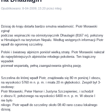
Opublikowano: 8-04-2009; 15:20 przez mteg
Dzisiaj do kraju dotarła bardzo smutna wiadomość. Piotr Morawski
zginął
podczas wspinaczki na ośmiotysięcznik Dhaulagiri (8167 m), położony
w Himalajach na terytorium Nepalu. Według wstępnych informacji Piotr
wpadł do ogromnej szczeliny.
Polski i światowy alpinizm poniósł wielką stratę. Piotr Morawski należał
do najwybitniejszych alpinistów młodego pokolenia. Ten tragiczny
wypadek
przerwał wspaniałą, pełną zaangażowania górską pasję.
Szczelina do której wpadł Piotr, znajdowała się 80 m poniżej I obozu,
na wysokości 5760 m n. p. m. i miała 20 m głębokości. Zespół był 3-
osobowy:
Piotr Morawski, Peter Hamor i Justyna Szczepieniec, i schodził
z obozu II, położonego na wysokości 6400 m n. p. m. W obozie I
nie było
nikogo. Piotr wpadł do szczeliny około 08:40 rano czasu lokalnego
dzisiaj.