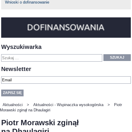
Wnioski o dofinansowanie
Wyszukiwarka
SZUKAJ
Newsletter
Aktualności
>
Aktualności - Wspinaczka wysokogórska
>
Piotr
Morawski zginął na Dhaulagiri
Piotr Morawski zginął
na Dhaulagiri