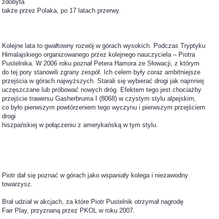
zdobyta
także przez Polaka, po 17 latach przerwy.
Kolejne lata to gwałtowny rozwój w górach wysokich. Podczas Tryptyku
Himalajskiego organizowanego przez kolejnego nauczyciela – Piotra
Pustelnika. W 2006 roku poznał Petera Hamora ze Słowacji, z którym
do tej pory stanowili zgrany zespół. Ich celem były coraz ambitniejsze
przejścia w górach najwyższych. Starali się wybierać drogi jak najmniej
uczęszczane lub próbować nowych dróg. Efektem tego jest chociażby
przejście trawersu Gasherbruma I (8068) w czystym stylu alpejskim,
co było pierwszym powtórzeniem tego wyczynu i pierwszym przejściem
drogi
hiszpańskiej w połączeniu z amerykańską w tym stylu.
Piotr dał się poznać w górach jako wspaniały kolega i niezawodny
towarzysz.
Brał udział w akcjach, za które Piotr Pustelnik otrzymał nagrodę
Fair Play, przyznaną przez PKOL w roku 2007.