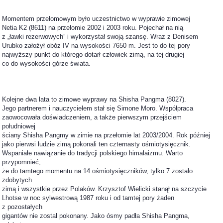
Momentem przełomowym było uczestnictwo w wyprawie zimowej
Netia K2 (8611) na przełomie 2002 i 2003 roku. Pojechał na nią
z „ławki rezerwowych” i wykorzystał swoją szansę. Wraz z Denisem
Urubko założył obóz IV na wysokości 7650 m. Jest to do tej pory
najwyższy punkt do którego dotarł człowiek zimą, na tej drugiej
co do wysokości górze świata.
Kolejne dwa lata to zimowe wyprawy na Shisha Pangma (8027).
Jego partnerem i nauczycielem stał się Simone Moro. Współpraca
zaowocowała doświadczeniem, a także pierwszym przejściem
południowej
ściany Shisha Pangmy w zimie na przełomie lat 2003/2004. Rok później
jako pierwsi ludzie zimą pokonali ten czternasty ośmiotysięcznik.
Wspaniałe nawiązanie do tradycji polskiego himalaizmu. Warto
przypomnieć,
że do tamtego momentu na 14 ośmiotysięczników, tylko 7 zostało
zdobytych
zimą i wszystkie przez Polaków. Krzysztof Wielicki stanął na szczycie
Lhotse w noc sylwestrową 1987 roku i od tamtej pory żaden
z pozostałych
gigantów nie został pokonany. Jako ósmy padła Shisha Pangma,