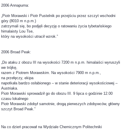
2006 Annapurna:
„Piotr Morawski i Piotr Pustelnik po przejściu przez szczyt wschodni
góry (8010 m n.p.m.)
zatrzymali się, bo podjęli decyzję o ratowaniu życia tybetańskiego
himalaisty Lou Tse,
który na wysokości utracił wzrok.”
2006 Broad Peak:
„Do ataku z obozu III na wysokości 7200 m n.p.m. himalaiści wyruszyli
we trójkę,
razem z Piotrem Morawskim. Na wysokości 7900 m n.p.m.,
na przełęczy, ekipa
napotkała bardzo osłabionego – w stanie deterioracji wysokościowej –
Austriaka.
Piotr Morawski sprowadził go do obozu III. 9 lipca o godzinie 12.00
czasu lokalnego
Piotr Morawski zdobył samotnie, drogą pierwszych zdobywców, główny
szczyt Broad Peak.”
Na co dzień pracował na Wydziale Chemicznym Politechniki