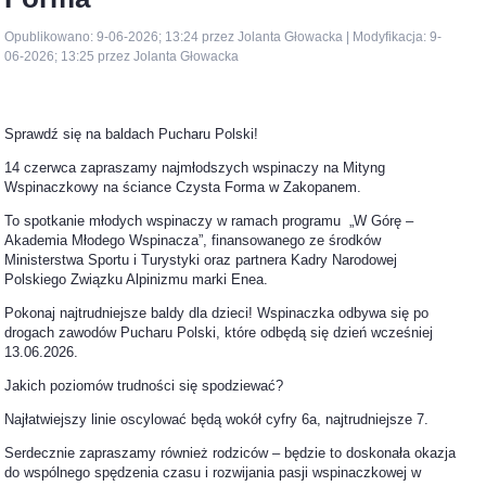
Opublikowano: 9-06-2026; 13:24 przez Jolanta Głowacka | Modyfikacja: 9-
06-2026; 13:25 przez Jolanta Głowacka
Sprawdź się na baldach Pucharu Polski!
14 czerwca zapraszamy najmłodszych wspinaczy na Mityng
Wspinaczkowy na ściance Czysta Forma w Zakopanem.
To spotkanie młodych wspinaczy w ramach programu „W Górę –
Akademia Młodego Wspinacza”, finansowanego ze środków
Ministerstwa Sportu i Turystyki oraz partnera Kadry Narodowej
Polskiego Związku Alpinizmu marki Enea.
Pokonaj najtrudniejsze baldy dla dzieci! Wspinaczka odbywa się po
drogach zawodów Pucharu Polski, które odbędą się dzień wcześniej
13.06.2026.
Jakich poziomów trudności się spodziewać?
Najłatwiejszy linie oscylować będą wokół cyfry 6a, najtrudniejsze 7.
Serdecznie zapraszamy również rodziców – będzie to doskonała okazja
do wspólnego spędzenia czasu i rozwijania pasji wspinaczkowej w