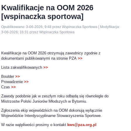
Kwalifikacje na OOM 2026
[wspinaczka sportowa]
Opublikowano: 3-06-2026; 9:48 przez Wspinaczka Sportowa | Modyfikacja:
3-06-2026; 16:31 przez Wspinaczka Sportowa
Kwalifikacje na OOM 2026 otrzymują zawodnicy zgodnie z
dokumentami publikowanymi na stronie PZA
>>
Lista zakwalifikowanych
>>
Boulder
>>
Prowadzenie
>>
Czas
>>
Zawody podobnie jak w zeszłym roku odbędą się równolegle do
Mistrzostw Polski Juniorów Młodszych w Bytomiu.
Zgłoszenia ekip wojewódzkich na OOM dokonują wyłącznie
Wojewódzkie Interdyscyplinarne Stowarzyszenia Sportowe.
W razie wątpliwości prosimy o kontakt
kws@pza.org.pl