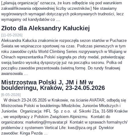
[„planują organizację” oznacza, że kurs odbędzie się pod warunkiem
zakwalifikowania odpowiedniej liczby uczestników.] Nie stawiamy
wygórowanych wymagań dotyczących pokonywanych trudności, lecz
wymagamy od kandydatów co …
Złoto dla Aleksandry Kałuckiej
[11-05-2026]
Aleksandra Kałucka znakomicie rozpoczęła sezon startów w Pucharze
Świata we wspinaczce sportowej na czas. Podczas pierwszych w tym
roku zawodów cyklu World Climbing Series rozgrywanych w Wujiang w
Chinach reprezentantka Polski sięgnęła po złoty medal, potwierdzając
swoją bardzo wysoką dyspozycję już na początku sezonu. Polka od
początku zawodów prezentowała świetną formę. Do rundy finałowej
awansowała …
Mistrzostwa Polski J, JM i Mł w
boulderingu, Kraków, 23-24.05.2026
[6-05-2026]
W dniach 23-24.05.2026 w Krakowie, na ścianie AVATAR, odbędą się
Mistrzostwa Polski w boulderingu Młodzików, Juniorów Młodszych i
Juniorów. Organizacja: HFL Sp. z o.o. ul. Sikorki 21a, 31-589 Kraków
, we współpracy z Polskim Związkiem Alpinizmu. Kontakt do
organizatora: marketing@myavatar.pl Kontakt w sprawach formalnych/
problemów z systemem Vertical Life: kws@pza.org.pl Dyrektor
zawodów: Kinga Pezda …