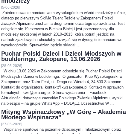
młodzieży
[5-06-2026]
Zainteresowanie narciarstwem wysokogórskim wśród młodzieży rośnie,
dlatego po pierwszym SkiMo Talent Teście w Zakopanem Polski
Związek Alpinizmu uruchamia drugi termin otwartego sprawdzianu. Test
odbędzie się 19 czerwca w Bielsku-Białej i jest przeznaczony dla
młodzieży urodzonej w latach 2010–2013, która potrafi jeździć na
nartach zjazdowych i chciałaby rozwijać się w dyscyplinie narciarstwo
wysokogórskie. Sprawdzian będzie składał …
Puchar Polski Dzieci i Dzieci Młodszych w
boulderingu, Zakopane, 13.06.2026
[28-05-2026]
W dniu 13.06.2026 w Zakopanem odbędzie się Puchar Polski Dzieci
Młodszych i Dzieci w boulderingu. Organizator Klub Wysokogórski w
Zakopanem oraz Tatra Fest, ul. Droga na Wierch 4, 34-500 Zakopane
Kontakt do organizatora: kontakt@kwzakopane.pl Kontakt w sprawach
formalnych: kws@pza.org.pl Strona wydarzenia – Facebook
Aktualności dotyczące zawodów Polskiego Związku Alpinizmu, wyniki
na bieżąco – na grupie WhatsApp – DOŁĄCZ Uczestnictwo W …
Mityng Wspinaczkowy „W Górę – Akademia
Młodego Wspinacza”
[27-05-2026]
Wspinanie sportowe na poziomie dziecięcym i młodzieżowym coraz