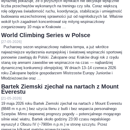
wyraźniej pokazuje, że o przyszłych wynikach nie decyduje wyłącznie
liczba przechwytów wykonanych na treningu czy siła. Coraz większą
rolę odgrywa świadomość ruchu, koordynacja, stabilizacja i umiejętność
budowania wszechstronnej sprawności już od najmłodszych lat. Właśnie
wokół tych zagadnień koncentrował się mityng wspinaczkowy
zorganizowany 10 maja w Krakowie …
World Climbing Series w Polsce
[27-05-2026]
Pucharowy sezon wspinaczkowy nabiera tempa, a już wkrótce
najważniejsze wydarzenia europejskiej i światowej wspinaczki sportowej
ponownie zawitają do Polski. Zakopane oraz Kraków drugi rok z rzędu
staną się arenami zawodów we wspinaczce na czas — najbardziej
dynamicznej konkurencji olimpijskiej. W dniach 13–14 czerwca 2026
roku Zakopane będzie gospodarzem Mistrzostw Europy Juniorów i
Młodzieżowców oraz …
Bartek Ziemski zjechał na nartach z Mount
Everestu
[21-05-2026]
19 maja 2026 roku Bartek Ziemski zjechał na nartach z Mount Everestu
(8848 m n.p.m.) bez użycia tlenu z butli i bez wsparcia personalnego
Szerpów. Mimo niepewnej prognozy pogody – potencjalnego mogącego
silnie wiać wiatru, Bartek około godziny 23:00 czasu nepalskiego
wyruszył z Obozu IV (~7900m n.p.m.) w stronę szczytu. Przez
pierwsze kilkaset metrów przewyższenia …