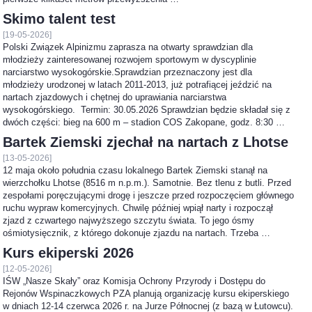
Skimo talent test
[19-05-2026]
Polski Związek Alpinizmu zaprasza na otwarty sprawdzian dla
młodzieży zainteresowanej rozwojem sportowym w dyscyplinie
narciarstwo wysokogórskie.Sprawdzian przeznaczony jest dla
młodzieży urodzonej w latach 2011-2013, już potrafiącej jeździć na
nartach zjazdowych i chętnej do uprawiania narciarstwa
wysokogórskiego. Termin: 30.05.2026 Sprawdzian będzie składał się z
dwóch części: bieg na 600 m – stadion COS Zakopane, godz. 8:30 …
Bartek Ziemski zjechał na nartach z Lhotse
[13-05-2026]
12 maja około południa czasu lokalnego Bartek Ziemski stanął na
wierzchołku Lhotse (8516 m n.p.m.). Samotnie. Bez tlenu z butli. Przed
zespołami poręczującymi drogę i jeszcze przed rozpoczęciem głównego
ruchu wypraw komercyjnych. Chwilę później wpiął narty i rozpoczął
zjazd z czwartego najwyższego szczytu świata. To jego ósmy
ośmiotysięcznik, z którego dokonuje zjazdu na nartach. Trzeba …
Kurs ekiperski 2026
[12-05-2026]
IŚW „Nasze Skały” oraz Komisja Ochrony Przyrody i Dostępu do
Rejonów Wspinaczkowych PZA planują organizację kursu ekiperskiego
w dniach 12-14 czerwca 2026 r. na Jurze Północnej (z bazą w Łutowcu).