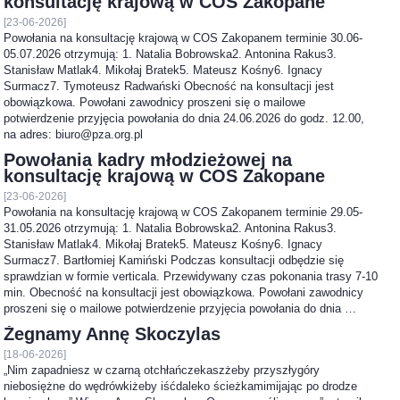
konsultację krajową w COS Zakopane
[23-06-2026]
Powołania na konsultację krajową w COS Zakopanem terminie 30.06-
05.07.2026 otrzymują: 1. Natalia Bobrowska2. Antonina Rakus3.
Stanisław Matlak4. Mikołaj Bratek5. Mateusz Kośny6. Ignacy
Surmacz7. Tymoteusz Radwański Obecność na konsultacji jest
obowiązkowa. Powołani zawodnicy proszeni się o mailowe
potwierdzenie przyjęcia powołania do dnia 24.06.2026 do godz. 12.00,
na adres: biuro@pza.org.pl
Powołania kadry młodzieżowej na
konsultację krajową w COS Zakopane
[23-06-2026]
Powołania na konsultację krajową w COS Zakopanem terminie 29.05-
31.05.2026 otrzymują: 1. Natalia Bobrowska2. Antonina Rakus3.
Stanisław Matlak4. Mikołaj Bratek5. Mateusz Kośny6. Ignacy
Surmacz7. Bartłomiej Kamiński Podczas konsultacji odbędzie się
sprawdzian w formie verticala. Przewidywany czas pokonania trasy 7-10
min. Obecność na konsultacji jest obowiązkowa. Powołani zawodnicy
proszeni się o mailowe potwierdzenie przyjęcia powołania do dnia …
Żegnamy Annę Skoczylas
[18-06-2026]
„Nim zapadniesz w czarną otchłańczekaszżeby przyszłygóry
niebosiężne do wędrówkiżeby iśćdaleko ścieżkamimijając po drodze