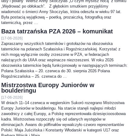
lasy i polany” Wiersz Anny Skoczylas „O czym myślisz nocą” z tomiku
„Wędrować po obłokach”. Z głębokim smutkiem przyjęliśmy
wiadomość o śmierci Anny Skoczylas, która odeszła w wieku 97 lat.
Była postacią wyjątkową – poetką, prozaiczką, fotografką oraz
taterniczką, przez …
Baza tatrzańska PZA 2026 – komunikat
[17-06-2026]
Zapraszamy wszystkich taterników i grotołazów na obozowiska
taternickie na polanach Szałasiska i Rogoźniczańskiej. Korzystać z
nich mogą wyłącznie osoby zrzeszone w PZA, w federacjach
należących do UIAA oraz wspinacze niezrzeszeni. W roku 2026
obozowiska taternickie będą funkcjonowały w następujących terminach:
Polana Szałasiska – 20. czerwca do 30. sierpnia 2026 Polana
Rogoźniczańska – 25. czerwca do …
Mistrzostwa Europy Juniorów w
boulderingu
[17-06-2026]
W dniach 11–14 czerwca w węgierskim Sukoró rozegrano Mistrzostwa
Europy Juniorów w boulderingu. Na starcie stanęli najlepsi młodzi
zawodnicy z całej Europy, a Polskę reprezentowała dziesięcioosobowa
kadra. Mistrzostwa rozpoczęły się od udanych występów w
eliminacjach. Awans do półfinałów wywalczyło czworo reprezentantów
Polski: Maja Juścińska i Konstanty Włodarski w kategorii U17 oraz
Barbara Wójcik i Maja …