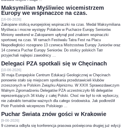
Maksymilian Myśliwiec wicemistrzem
Europy we wspinaczce na czas.
[16-06-2026]
Zakopane stolicą europejskiej wspinaczki na czas. Medal Maksymiliana
Myśliwca i mocne występy Polaków w Pucharze Europy Seniorów.
Miniony weekend w Zakopanem upłynął pod znakiem wspinaczki
sportowej na czas. W ramach Festiwalu Tatra Fest na Placu
Niepodległości rozegrano 13 czerwca Mistrzostwa Europy Juniorów oraz
14 czerwca Puchar Europy Seniorów. Do stolicy polskich Tatr
przyjechali najlepsi zawodnicy …
Delegaci PZA spotkali się w Chęcinach
[10-06-2026]
30 maja Europejskie Centrum Edukacji Geologicznej w Chęcinach
ponownie stało się miejscem spotkania przedstawicieli klubów
zrzeszonych w Polskim Związku Alpinizmu. W XXIX Sprawozdawczym
Walnym Zgromadzeniu Delegatów PZA uczestniczyło 66 delegatów
reprezentujących 34 kluby z całej Polski. Choć nie był to rok wyborczy,
nie zabrakło tematów ważnych dla całego środowiska. Jak podkreślił
Piotr Pustelnik wiceprezes Polskiego …
Puchar Świata znów gości w Krakowie
[9-06-2026]
9 czerwca odbyła się konferencja prasowa poświęcona drugiej już edycji