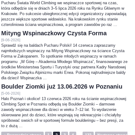
Pucharu Świata World Climbing we wspinaczce sportowej na czas,
która odbędzie się w dniach 3–5 lipca 2026 roku na Rynku Głównym w
Krakowie. Po sukcesie ubiegłorocznej edycji organizatorzy zapowiadają
jeszcze większe sportowe widowisko. Na krakowskim rynku stanie
czteroliniowa ściana wspinaczkowa, a program zawodów po raz …
Mityng Wspinaczkowy Czysta Forma
[9-06-2026]
Sprawdź się na baldach Pucharu Polski! 14 czerwca zapraszamy
najmłodszych wspinaczy na Mityng Wspinaczkowy na ściance Czysta
Forma w Zakopanem. To spotkanie młodych wspinaczy w ramach
programu „W Górę – Akademia Młodego Wspinacza”, finansowanego ze
środków Ministerstwa Sportu i Turystyki oraz partnera Kadry Narodowej
Polskiego Związku Alpinizmu marki Enea. Pokonaj najtrudniejsze baldy
dla dzieci! Wspinaczka …
Boulder Ziomki już 13.06.2026 w Poznaniu
[5-06-2026]
Halo Poznań i okolice! 13 czerwca 2026 roku na ścianie wspinaczkowej
Climbing Spot w Poznaniu odbędą się Boulder Ziomki – darmowe
zawody wspinaczkowe dla dzieci w wieku 7–12 lat. To wydarzenie
skierowane jest do dzieci, które wspinają się rekreacyjnie i chciałyby
spróbować swoich sił w sportowej formule boulderingu – bez presji, za
to z dużą …