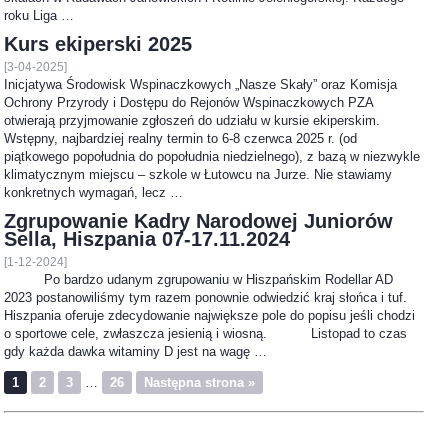
roku Liga …
Kurs ekiperski 2025
[3-04-2025]
Inicjatywa Środowisk Wspinaczkowych „Nasze Skały” oraz Komisja
Ochrony Przyrody i Dostępu do Rejonów Wspinaczkowych PZA
otwierają przyjmowanie zgłoszeń do udziału w kursie ekiperskim.
Wstępny, najbardziej realny termin to 6-8 czerwca 2025 r. (od
piątkowego popołudnia do popołudnia niedzielnego), z bazą w niezwykle
klimatycznym miejscu – szkole w Łutowcu na Jurze. Nie stawiamy
konkretnych wymagań, lecz …
Zgrupowanie Kadry Narodowej Juniorów
Sella, Hiszpania 07-17.11.2024
[1-12-2024]
Po bardzo udanym zgrupowaniu w Hiszpańskim Rodellar AD
2023 postanowiliśmy tym razem ponownie odwiedzić kraj słońca i tuf.
Hiszpania oferuje zdecydowanie największe pole do popisu jeśli chodzi
o sportowe cele, zwłaszcza jesienią i wiosną. Listopad to czas
gdy każda dawka witaminy D jest na wagę …
1
2
3
…
26
Następna strona »