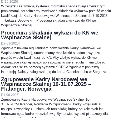
[1-10-2025]
W związku ze zmianą systemu informatycznego i związanymi z tym
problemami, przedłużamy możliwość składania wykazów przejść w celu
kwalifikacji do Kadry Narodowej we Wspinaczce Skalnej do 7.10.2025.
Łukasz Dębowski Procedura składania wykazu do KN we
Wspinaczce Skalnej
Procedura składania wykazu do KN we
Wspinaczce Skalnej
[17-09-2025]
Zgodnie z nowym regulaminem powoływania Kadry Narodowej we
Wspinaczce Skalnej, uruchamiamy możliwość składania wykazu
przejść w celu kwalifikacji do KN. Aby złożyć wykaz do KN we
wspinaczce skalnej należy po zapoznaniu się z regulaminem złożyć
wykaz przejść za pomocą systemu SORGA zgodnie z poniższą
instrukcją. Należy zalogować się do konta Członka klubu w Sorga za …
Zgrupowanie Kadry Narodowej we
Wspinaczce Skalnej 10-31.07.2025 –
Flatanger, Norwegia
[11-08-2025]
Zgrupowanie Kadry Narodowej we Wspinaczce Skalnej 10-
31.07.2025Flatanger, Norwegia W zgrupowaniu kadry wzięli udział
najlepsi zawodnicy z juniorskich roczników, którzy od kolejnych lat
formować będą kadrę młodzieżową. Był to więc wyjazd pilotażowy dla