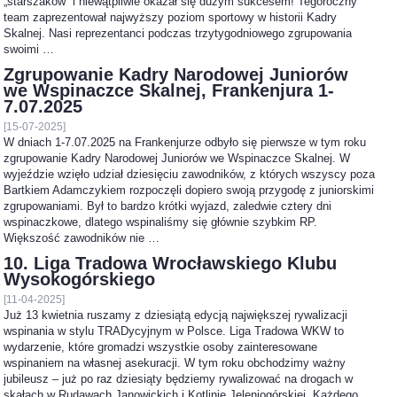
„starszaków” i niewątpliwie okazał się dużym sukcesem! Tegoroczny
team zaprezentował najwyższy poziom sportowy w historii Kadry
Skalnej. Nasi reprezentanci podczas trzytygodniowego zgrupowania
swoimi …
Zgrupowanie Kadry Narodowej Juniorów
we Wspinaczce Skalnej, Frankenjura 1-
7.07.2025
[15-07-2025]
W dniach 1-7.07.2025 na Frankenjurze odbyło się pierwsze w tym roku
zgrupowanie Kadry Narodowej Juniorów we Wspinaczce Skalnej. W
wyjeździe wzięło udział dziesięciu zawodników, z których wszyscy poza
Bartkiem Adamczykiem rozpoczęli dopiero swoją przygodę z juniorskimi
zgrupowaniami. Był to bardzo krótki wyjazd, zaledwie cztery dni
wspinaczkowe, dlatego wspinaliśmy się głównie szybkim RP.
Większość zawodników nie …
10. Liga Tradowa Wrocławskiego Klubu
Wysokogórskiego
[11-04-2025]
Już 13 kwietnia ruszamy z dziesiątą edycją największej rywalizacji
wspinania w stylu TRADycyjnym w Polsce. Liga Tradowa WKW to
wydarzenie, które gromadzi wszystkie osoby zainteresowane
wspinaniem na własnej asekuracji. W tym roku obchodzimy ważny
jubileusz – już po raz dziesiąty będziemy rywalizować na drogach w
skałach w Rudawach Janowickich i Kotlinie Jeleniogórskiej. Każdego