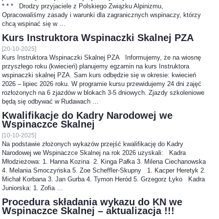
* * * Drodzy przyjaciele z Polskiego Związku Alpinizmu,
Opracowaliśmy zasady i warunki dla zagranicznych wspinaczy, którzy
chcą wspinać się w …
Kurs Instruktora Wspinaczki Skalnej PZA
[20-10-2025]
Kurs Instruktora Wspinaczki Skalnej PZA Informujemy, że na wiosnę
przyszłego roku (kwiecień) planujemy egzamin na kurs Instruktora
wspinaczki skalnej PZA. Sam kurs odbędzie się w okresie: kwiecień
2026 – lipiec 2026 roku. W programie kursu przewidujemy 24 dni zajęć
rozłożonych na 6 zjazdów w blokach 3-5 dniowych. Zjazdy szkoleniowe
będą się odbywać w Rudawach …
Kwalifikacje do Kadry Narodowej we
Wspinaczce Skalnej
[10-10-2025]
Na podstawie złożonych wykazów przejść kwalifikację do Kadry
Narodowej we Wspinaczce Skalnej na rok 2026 uzyskali: Kadra
Młodzieżowa: 1. Hanna Kozina 2. Kinga Pałka 3. Milena Ciechanowska
4. Melania Smoczyńska 5. Zoe Scheffler-Skupny 1. Kacper Heretyk 2.
Michał Korbana 3. Jan Gurba 4. Tymon Heród 5. Grzegorz Łyko Kadra
Juniorska: 1. Zofia …
Procedura składania wykazu do KN we
Wspinaczce Skalnej – aktualizacja !!!