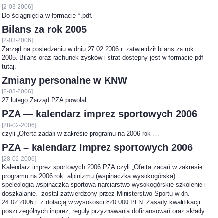
[2-03-2006]
Do ściągnięcia w formacie *.pdf.
Bilans za rok 2005
[2-03-2006]
Zarząd na posiedzeniu w dniu 27.02.2006 r. zatwierdził bilans za rok
2005. Bilans oraz rachunek zysków i strat dostępny jest w formacie pdf
tutaj.
Zmiany personalne w KNW
[2-03-2006]
27 lutego Zarząd PZA powołał:
PZA — kalendarz imprez sportowych 2006
[28-02-2006]
czyli „Oferta zadań w zakresie programu na 2006 rok …”
PZA – kalendarz imprez sportowych 2006
[28-02-2006]
Kalendarz imprez sportowych 2006 PZA czyli „Oferta zadań w zakresie
programu na 2006 rok: alpinizmu (wspinaczka wysokogórska)
speleologia wspinaczka sportowa narciarstwo wysokogórskie szkolenie i
doszkalanie.” został zatwierdzony przez Ministerstwo Sportu w dn.
24.02.2006 r. z dotacją w wysokości 820.000 PLN. Zasady kwalifikacji
poszczególnych imprez, reguły przyznawania dofinansowań oraz składy