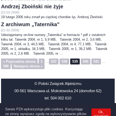
Andrzej Zboiński nie żyje
[22-02-2006]
19 lutego 2006 roku zmarł po ciężkiej chorobie śp. Andrzej Zboiński.
Z archiwum „Taternika”
[21-02-2006]
Udostępniamy on-line numery „Taternika” w formacie *.pdf z ostatnich
kilku lat. Taternik 2004, nr 1, 5,9 MB, Taternik 2004, nr 2, 3,6 MB,
Taternik 2004, nr 3, 44,5 MB, Taternik 2004, nr 4, 77,1 MB, Taternik
2005, nr 1, okładka, 34,3 MB, Taternik 2005, nr 1, 39,2 MB. Taternik
2005, nr 2, 2,6 MB. Taternik 2005, nr …
« Poprzednia strona
1
…
537
538
539
540
541
…
588
Następna strona »
© Polski Związek Alpinizmu
00-561 Warszawa ul. Mokotowska 24 (domofon 62)
tel. 504 002 610
Santander Bank Polska 48 1500 1126 1211 2009 3906 0000
Serwis PZA wykorzystuje pliki cookies. Korzystając
Ok,
NIP: 527-21-39-619
ze strony wyrażasz zgodę na wykorzystywanie plików
rozumiem