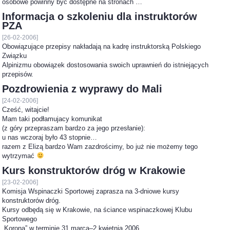
osobowe powinny być dostępne na stronach …
Informacja o szkoleniu dla instruktorów
PZA
[26-02-2006]
Obowiązujące przepisy nakładają na kadrę instruktorską Polskiego
Związku
Alpinizmu obowiązek dostosowania swoich uprawnień do istniejących
przepisów.
Pozdrowienia z wyprawy do Mali
[24-02-2006]
Cześć, witajcie!
Mam taki podłamujacy komunikat
(z góry przepraszam bardzo za jego przesłanie):
u nas wczoraj było 43 stopnie…
razem z Elizą bardzo Wam zazdrościmy, bo już nie możemy tego
wytrzymać
Kurs konstruktorów dróg w Krakowie
[23-02-2006]
Komisja Wspinaczki Sportowej zaprasza na 3-dniowe kursy
konstruktorów dróg.
Kursy odbędą się w Krakowie, na ściance wspinaczkowej Klubu
Sportowego
„Korona” w terminie 31 marca–2 kwietnia 2006.