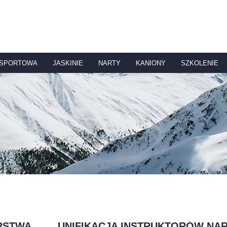
 SPORTOWA
JASKINIE
NARTY
KANIONY
SZKOLENIE
RSTWA
UNIFIKACJA INSTRUKTORÓW NA