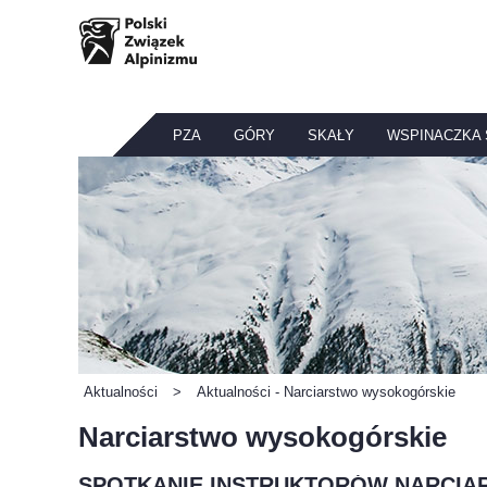
PZA
GÓRY
SKAŁY
WSPINACZKA
Aktualności
>
Aktualności - Narciarstwo wysokogórskie
Narciarstwo wysokogórskie
SPOTKANIE INSTRUKTORÓW NARCIA