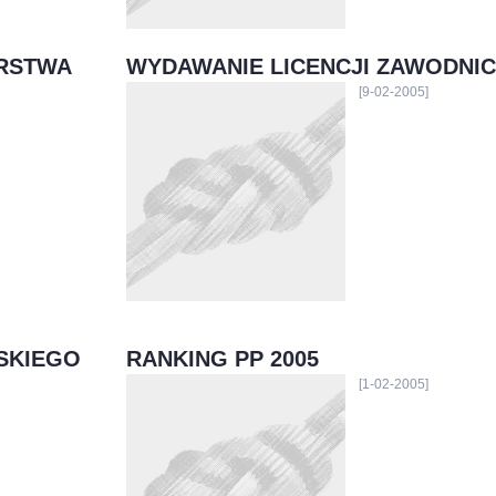
ARSTWA
WYDAWANIE LICENCJI ZAWODNI
[9-02-2005]
RSKIEGO
RANKING PP 2005
[1-02-2005]