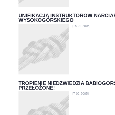
UNIFIKACJA INSTRUKTORÓW NARCI
WYSOKOGÓRSKIEGO
[15-02-2005]
TROPIENIE NIEDŹWIEDZIA BABIOGÓ
PRZEŁOŻONE!
[7-02-2005]