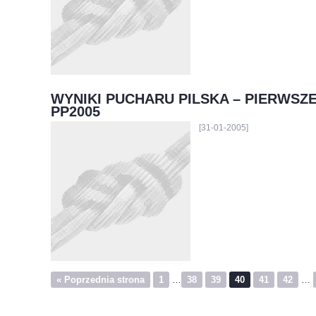
WYNIKI PUCHARU PILSKA – PIERWSZE
PP2005
[31-01-2005]
« Poprzednia strona
1
…
38
39
40
41
42
…