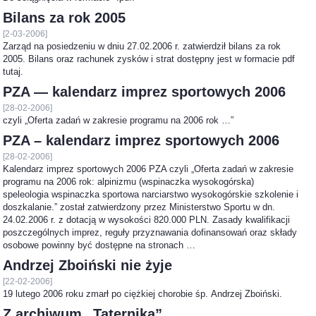
Bilans za rok 2005
[2-03-2006]
Zarząd na posiedzeniu w dniu 27.02.2006 r. zatwierdził bilans za rok
2005. Bilans oraz rachunek zysków i strat dostępny jest w formacie pdf
tutaj.
PZA — kalendarz imprez sportowych 2006
[28-02-2006]
czyli „Oferta zadań w zakresie programu na 2006 rok …”
PZA – kalendarz imprez sportowych 2006
[28-02-2006]
Kalendarz imprez sportowych 2006 PZA czyli „Oferta zadań w zakresie
programu na 2006 rok: alpinizmu (wspinaczka wysokogórska)
speleologia wspinaczka sportowa narciarstwo wysokogórskie szkolenie i
doszkalanie.” został zatwierdzony przez Ministerstwo Sportu w dn.
24.02.2006 r. z dotacją w wysokości 820.000 PLN. Zasady kwalifikacji
poszczególnych imprez, reguły przyznawania dofinansowań oraz składy
osobowe powinny być dostępne na stronach …
Andrzej Zboiński nie żyje
[22-02-2006]
19 lutego 2006 roku zmarł po ciężkiej chorobie śp. Andrzej Zboiński.
Z archiwum „Taternika”