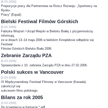
[8-03-2006]
Propozycje pracy dla Partnerstwa na Rzecz Rozwoju: „Sportowcy na
Rynku
Pracy” (Equal).
Bielski Festiwal Filmów Górskich
[6-03-2006]
Fabryka Wrażeń i Urząd Miejski w Bielsku Białej z przyjemnością
informują,
że w dniach 13–14 maja 2006 w bielskim Kinopleksie odbędzie się
Festiwal
Filmów Górskich Bielsko Biała 2006.
Zebranie Zarządu PZA
[6-03-2006]
Sprawozdanie z 10. zebrania Zarządu PZA w dniu 27.02.2006.
Polski sukces w Vancouver
[2-03-2006]
IX Międzynarodowy Festiwal Filmowy w Vancouver (Kanada)
zakończył się
sukcesem filmu polskiego.
Bilans za rok 2005
[2-03-2006]
Do ściągnięcia w formacie *.pdf.