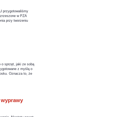
ZU przygotowaliśmy
y zrzeszone w PZA
nia przy tworzeniu
o sprzęt, jaki ze sobą
rzygotowane z myślą o
iosku. Oznacza to, że
j wyprawy