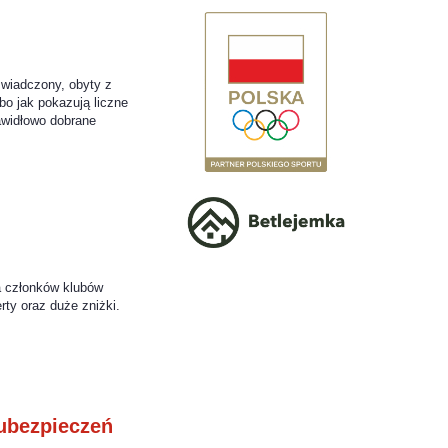
świadczony, obyty z
bo jak pokazują liczne
rawidłowo dobrane
a członków klubów
rty oraz duże zniżki.
ubezpieczeń