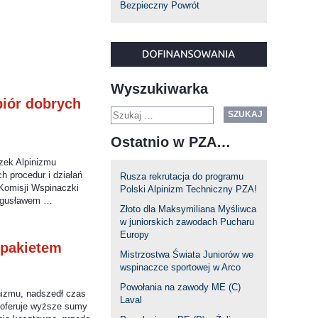
Bezpieczny Powrót
Wyszukiwarka
iór dobrych
SZUKAJ
Ostatnio w PZA…
zek Alpinizmu
 procedur i działań
Rusza rekrutacja do programu
Komisji Wspinaczki
Polski Alpinizm Techniczny PZA!
Bogusławem …
Złoto dla Maksymiliana Myśliwca
w juniorskich zawodach Pucharu
Europy
 pakietem
Mistrzostwa Świata Juniorów we
wspinaczce sportowej w Arco
Powołania na zawody ME (C)
nizmu, nadszedł czas
Laval
y oferuje wyższe sumy