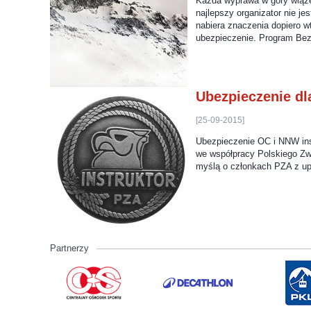
Każda wyprawa w góry wiąże 
najlepszy organizator nie je
nabiera znaczenia dopiero w
ubezpieczenie. Program Be
Ubezpieczenie dl
[25-09-2015]
Ubezpieczenie OC i NNW ins
we współpracy Polskiego Zwi
myślą o członkach PZA z upr
Partnerzy