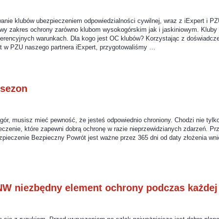
anie klubów ubezpieczeniem odpowiedzialności cywilnej, wraz z iExpert i P
iwy zakres ochrony zarówno klubom wysokogórskim jak i jaskiniowym. Klub
ferencyjnych warunkach. Dla kogo jest OC klubów? Korzystając z doświadcze
 w PZU naszego partnera iExpert, przygotowaliśmy …
 sezon
ór, musisz mieć pewność, że jesteś odpowiednio chroniony. Chodzi nie tylko 
ieczenie, które zapewni dobrą ochronę w razie nieprzewidzianych zdarzeń. P
pieczenie Bezpieczny Powrót jest ważne przez 365 dni od daty złożenia wn
NW niezbędny element ochrony podczas każde