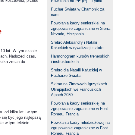
nie kosztowna, przede
Powołania na PE (P) – Żylina
Puchar Świata w Chamonix za
nami
Powołania kadry seniorskiej na
zgrupowanie zagraniczne w Sierra
ie
Nevada, Hiszpania
Srebro Aleksandry i Natalii
Kałuckich w rywalizacji sztafet
 10 lat. W tym czasie
jach. Nadszedł czas,
Harmonogram kursów trenerskich
kilka zmian do
i instruktorskich
Srebro dla Natalii Kałuckiej w
Pucharze Świata.
Skimo na Zimowych Igrzyskach
Olimpijskich we Francuskich
Alpach 2030
Powołania kadry seniorskiej na
zgrupowanie zagraniczne w Font
od kilku lat i w tym
Romeu, Francja
 się być jego najlepszą
Powołania kadry młodzieżowej na
le w tym tekście
zgrupowanie zagraniczne w Font
Romeu, Francja