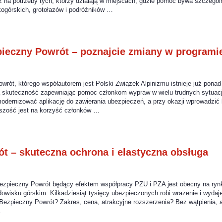
 na potrzeby tych, którzy działają w miejscach, gdzie pomoc bywa szczegól
górskich, grotołazów i podróżników …
ieczny Powrót – poznajcie zmiany w program
ót, którego współautorem jest Polski Związek Alpinizmu istnieje już ponad
ją skuteczność zapewniając pomoc członkom wypraw w wielu trudnych sytuac
dernizować aplikację do zawierania ubezpieczeń, a przy okazji wprowadzić 
szość jest na korzyść członków …
t – skuteczna ochrona i elastyczna obsługa
zpieczny Powrót będący efektem współpracy PZU i PZA jest obecny na rynku 
owisku górskim. Kilkadziesiąt tysięcy ubezpieczonych robi wrażenie i wydaje
ezpieczny Powrót? Zakres, cena, atrakcyjne rozszerzenia? Bez wątpienia, a
…