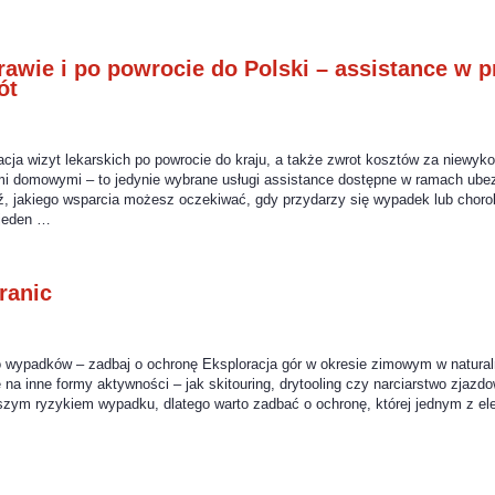
awie i po powrocie do Polski – assistance w 
ót
zacja wizyt lekarskich po powrocie do kraju, a także zwrot kosztów za niewyk
mi domowymi – to jedynie wybrane usługi assistance dostępne w ramach ub
, jakiego wsparcia możesz oczekiwać, gdy przydarzy się wypadek lub chorob
 jeden …
ranic
o wypadków – zadbaj o ochronę Eksploracja gór w okresie zimowym w natur
 na inne formy aktywności – jak skitouring, drytooling czy narciarstwo zjaz
szym ryzykiem wypadku, dlatego warto zadbać o ochronę, której jednym z el