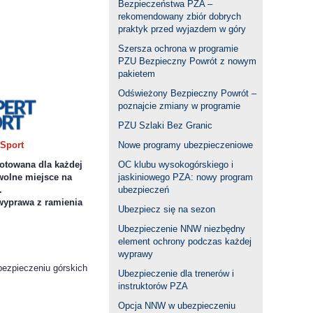
Bezpieczeństwa PZA –
rekomendowany zbiór dobrych
praktyk przed wyjazdem w góry
Szersza ochrona w programie
PZU Bezpieczny Powrót z nowym
pakietem
Odświeżony Bezpieczny Powrót –
poznajcie zmiany w programie
PZU Szlaki Bez Granic
 Sport
Nowe programy ubezpieczeniowe
gotowana dla każdej
OC klubu wysokogórskiego i
olne miejsce na
jaskiniowego PZA: nowy program
.
ubezpieczeń
wyprawa z ramienia
Ubezpiecz się na sezon
Ubezpieczenie NNW niezbędny
element ochrony podczas każdej
wyprawy
bezpieczeniu górskich
Ubezpieczenie dla trenerów i
instruktorów PZA
Opcja NNW w ubezpieczeniu