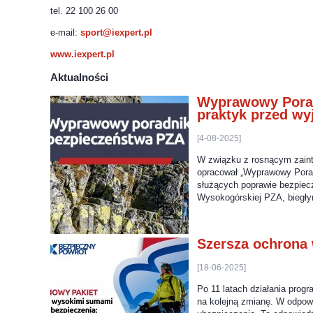
tel. 22 100 26 00
e-mail:
sport@iexpert.pl
www.iexpert.pl
Aktualności
Wyprawowy Porad
praktyk przed w
[4-08-2025]
W związku z rosnącym zaint
opracował „Wyprawowy Pora
służących poprawie bezpiec
Wysokogórskiej PZA, biegły
Szersza ochrona
[18-06-2025]
Po 11 latach działania prog
na kolejną zmianę. W odpowi