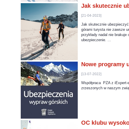
Jak skutecznie u
[21-04-2023]
Jak skutecznie ubezpieczyć
górami turysta nie zawsze u
przykłady nadal nie brakuje 
ubezpieczenie. …
Nowe programy u
[13-07-2022]
Współpraca PZA z iExpert-e
zrzeszonych w naszym związ
OC klubu wysoko