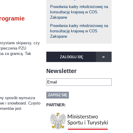
Powołania kadry młodzieżowej na
konsultację krajową w COS
programie
Zakopane
Powołania kadry młodzieżowej na
konsultację krajową w COS
Zakopane
orzystane skipassy, czy
ezpieczenia PZU
a za granicą. Tak
Newsletter
alny sposób wymusza
dowe i snowboard. Często
PARTNER:
ementów jest