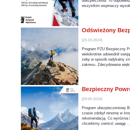
ubezpieczenia. To odpowiedź
wszystkim wspinaczy wysoko
Odświeżony Bezp
[15-10-2024]
Program PZU Bezpieczny Powr
wielokrotnie udowodnił swo
żeby w sposób radykalny zmo
zakresu. Zdecydowana więk
Bezpieczny Powró
[29-05-2024]
Program ubezpieczeniowy Be
czasie zdobył renomę w środ
rekomendacją. Co wyróżnia B
chcieliśmy zwrócić uwagę 