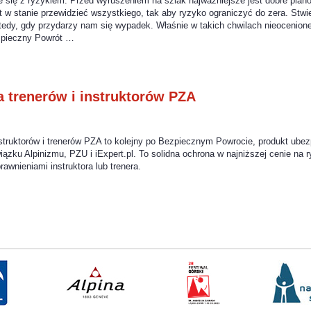
się z ryzykiem. Przed wyruszeniem na szlak najważniejsze jest dobre plano
st w stanie przewidzieć wszystkiego, tak aby ryzyko ograniczyć do zera. Stwi
tedy, gdy przydarzy nam się wypadek. Właśnie w takich chwilach nieocenione
zpieczny Powrót …
a trenerów i instruktorów PZA
truktorów i trenerów PZA to kolejny po Bezpiecznym Powrocie, produkt ube
ązku Alpinizmu, PZU i iExpert.pl. To solidna ochrona w najniższej cenie na 
awnieniami instruktora lub trenera.