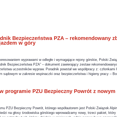
nik Bezpieczeństwa PZA – rekomendowany zb
yjazdem w góry
eresowaniem wyprawami w odległe i wymagające rejony górskie, Polski Zwią
dnik Bezpieczeństwa PZA” – dokument zawierający zestaw rekomendowanych
zeństwa uczestników wypraw. Poradnik powstał we współpracy z: członkami 
m sądowym w zakresie wspinaczki oraz bezpieczeństwa i higieny pracy – 
 w programie PZU Bezpieczny Powrót z nowym
ramu PZU Bezpieczny Powrót, którego współautorem jest Polski Związek Alpi
edzi na głosy środowiska górskiego wprowadzamy nowy, trzeci pakiet, któr