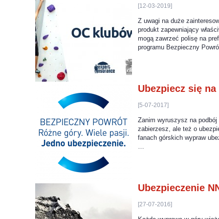
[12-03-2019]
Z uwagi na duże zainteresow
produkt zapewniający właśc
mogą zawrzeć polisę na pre
programu Bezpieczny Powrót
Ubezpiecz się na
[5-07-2017]
Zanim wyruszysz na podbój g
zabierzesz, ale też o ubezp
fanach górskich wypraw ubez
…
Ubezpieczenie N
[27-07-2016]