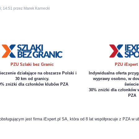
4; 14:51 przez Marek Karnecki
PZU Szlaki bez Granic
PZU iExpert
eczenie działające na obszarze Polski i
Indywidualna oferta przy
30 km od granicy.
wyprawy osobno, w dow
0% zniżki dla członków klubów PZA
świecie
30% zniżki dla członków 
PZA
ugującym jest firma iExpert.pl SA, która od 8 lat współpracuje z PZA w u