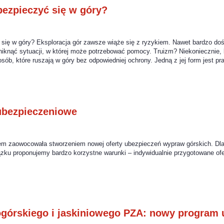
bezpieczyć się w góry?
 się w góry? Eksploracja gór zawsze wiąże się z ryzykiem. Nawet bardzo do
niknąć sytuacji, w której może potrzebować pomocy. Truizm? Niekoniecznie, 
osób, które ruszają w góry bez odpowiedniej ochrony. Jedną z jej form jest p
bezpieczeniowe
m zaowocowała stworzeniem nowej oferty ubezpieczeń wypraw górskich. Dl
ku proponujemy bardzo korzystne warunki – indywidualnie przygotowane ofe
górskiego i jaskiniowego PZA: nowy program 