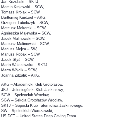
Jan Kozubski – SKTJ,
Marcin Krajewski – SCW,
Tomasz Królak – SCW,
Bartłomiej Kurdziel – AKG,
Grzegorz Lubelczyk – SCW,
Mateusz Makarski – SCW,
Agnieszka Majewska – SCW,
Jacek Malinowski – SCW,
Mateusz Malinowski – SCW,
Mariusz Mejza – SW,
Mariusz Robak – SCW,
Jacek Styś – SCW,
Marta Walczewska – SKTJ,
Marta Wójcik – SCW,
Joanna Zdżalik – AKG.
AKG – Akademicki Klub Grotołazów,
JKJ – Jeleniogórski Klub Jaskiniowy,
SCW – Speleoclub Wrocław,
SGW – Sekcja Grotołazów Wrocław,
SKTJ – Sopocki Klub Taternictwa Jaskiniowego
,
SW – Speleoklub Warszawski,
US DCT – United States Deep Caving Team.