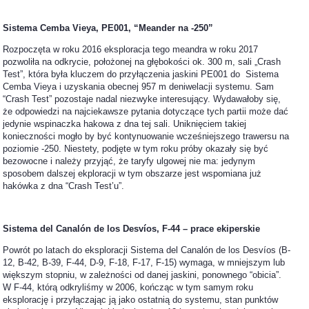
Sistema Cemba Vieya,
PE001, “Meander na -250”
Rozpoczęta w roku 2016 eksploracja tego meandra w roku 2017
pozwoliła na odkrycie, położonej na głębokości ok. 300 m, sali „Crash
Test”, która była kluczem do przyłączenia jaskini PE001 do Sistema
Cemba Vieya i uzyskania obecnej 957 m deniwelacji systemu. Sam
“Crash Test” pozostaje nadal niezwyke interesujący. Wydawałoby się,
że odpowiedzi na najciekawsze pytania dotyczące tych partii może dać
jedynie wspinaczka hakowa z dna tej sali. Uniknięciem takiej
konieczności mogło by być kontynuowanie wcześniejszego trawersu na
poziomie -250. Niestety, podjęte w tym roku próby okazały się być
bezowocne i należy przyjąć, że taryfy ulgowej nie ma: jedynym
sposobem dalszej ekploracji w tym obszarze jest wspomiana już
hakówka z dna “Crash Test’u”.
Sistema del Canalón de los Desv
í
os,
F-44 – prace ekiperskie
Powrót po latach do eksploracji Sistema del Canalón de los Desvíos (B-
12, B-42, B-39, F-44, D-9, F-18, F-17, F-15) wymaga, w mniejszym lub
większym stopniu, w zależności od danej jaskini, ponownego “obicia”.
W F-44, którą odkryliśmy w 2006, kończąc w tym samym roku
eksplorację i przyłączając ją jako ostatnią do systemu, stan punktów