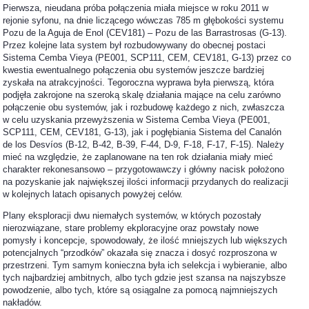
Pierwsza, nieudana próba połączenia miała miejsce w roku 2011 w
rejonie syfonu, na dnie liczącego wówczas 785 m głębokości systemu
Pozu de la Aguja de Enol (CEV181) – Pozu de las Barrastrosas (G-13).
Przez kolejne lata system był rozbudowywany do obecnej postaci
Sistema Cemba Vieya (PE001, SCP111, CEM, CEV181, G-13) przez co
kwestia ewentualnego połączenia obu systemów jeszcze bardziej
zyskała na atrakcyjności. Tegoroczna wyprawa była pierwszą, która
podjęła zakrojone na szeroką skalę działania mające na celu zarówno
połączenie obu systemów, jak i rozbudowę każdego z nich, zwłaszcza
w celu uzyskania przewyższenia w Sistema Cemba Vieya (PE001,
SCP111, CEM, CEV181, G-13), jak i pogłębiania Sistema del Canalón
de los Desvíos (B-12, B-42, B-39, F-44, D-9, F-18, F-17, F-15). Należy
mieć na względzie, że zaplanowane na ten rok działania miały mieć
charakter rekonesansowo – przygotowawczy i główny nacisk położono
na pozyskanie jak największej ilości informacji przydanych do realizacji
w kolejnych latach opisanych powyżej celów.
Plany eksploracji dwu niemałych systemów, w których pozostały
nierozwiązane, stare problemy ekploracyjne oraz powstały nowe
pomysły i koncepcje, spowodowały, że ilość mniejszych lub większych
potencjalnych “przodków” okazała się znacza i dosyć rozproszona w
przestrzeni. Tym samym konieczna była ich selekcja i wybieranie, albo
tych najbardziej ambitnych, albo tych gdzie jest szansa na najszybsze
powodzenie, albo tych, które są osiągalne za pomocą najmniejszych
nakładów.