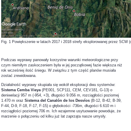
Fig. 1 Powiększenie w latach 2017 i 2018 strefy eksplorowanej przez SCW (
Podczas wyprawy panowały korzystne warunki meteorologiczne przy
czym niemiłym zaskoczeniem była w jej początkowej fazie większa niż
rok wcześniej ilość śniegu. W związku z tym część planów musiała
zostać zrewidowana.
Działalność wyprawy skupiała się wokół eksploracji dwu systemów:
Sistema Cemba Vieya
(PE001, SCP111, CEM, CEV181, G-13) o
deniwelacji 957 m (-954, +3), długości 9.056 m, rozciągłości poziomej
1.470 m oraz
Sistema del Canalón de los Desv
í
os
(B-12, B-42, B-39,
F-44, D-9, F-18, F-17, F-15) o głębokości -736m, długości 6.610 m i
rozciągłości poziomej 706 m. Ich wzajemne usytuowanie powoduje, że
marzenie o połączeniu od kilku już lat zaprząta nasze umysły.