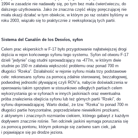
1994 w zasadzie nie nadawały się, po tym bez mała ćwierćwieczu, do
dalszego użytkowania. Jako że znaczna część ekipy poręczującej nie
miała okazji działać w tym obiekcie, w którym po raz ostatni byliśmy w
roku 2003, wiązało się to praktycznie z reeksploracją tych partii.
Sistema del Canalón de los Desv
í
os,
syfon
Celem prac ekiperskich w F-17 było przygotowanie najłatwiejszej drogi
dojścia w rejon końcowego syfonu tego systemu. Syfon od otworu F-17
dzieli “jedynie” ciąg studni sprowadzający na -477m, w którym dwie
studnie po 150 m załatwia większość problemu oraz ponad 700 m
długości “Rzeka”. Działalność w rejonie syfonu miała trzy podstawowe
cele: rekonesans syfonu za pomocą zdalnie sterowanej, bezzałogowej,
podwodnej jednostki pływającej czyli ROV’a, nabycie doświadczenia w
operowaniu takim sprzętem w stosunkowo odległych partiach celem
wykorzystania go w syfonach w innych jaskiniach oraz ewentualna
próba znalezienia obejścia syfonu lub też górnych partii “Rzeki”, do
syfonu doprowadzającej. Warto dodać, że tzw. “Rzeka” to ponad 700 m
długości partie horyzontalne, poprzedzielane niewielkimi prożkami,
z aktywnym i znacznych rozmiarów ciekiem, którego gabaryt z każdym
dopływem znacznie rośnie. Ten odcinek jaskini wymaga poruszania się
za pomocą pontonu, którym pokonuje się zarówno sam ciek, jak
i pojawiające się po drodze jeziora.