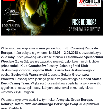
W tegorocznej wyprawie w
masyw zachodni (El Cornión) Picos de
Europa
, która odbyła się w terminie
28.07 – 2.09.2018 r.
uczestniczyły
22 osoby
. Zdecydowaną większość stanowili
członkowie Speleoclubu
Wrocław
(13 osób), ale nie zabrakło również członków innych klubów
(
Akademicki Klub Grotołazów
2 osoby,
Jeleniogórski Klub
Jaskiniowy
2 osoby,
Sopocki Klub Taternictwa Jaskiniowego
2
osoby,
Speleoklub Warszawski
1 osoba,
Sekcja Grotołazów
Wrocław
1 osoba) oraz jednego gościa zagranicznego z
United States
Deep Caving Team
. Większość uczestników spędziła na wyprawie 2-3
tygodnie, chociaż byli i tacy, których pobyt trwał przez cały okres
wyprawy czyli 5 tygodni.
Wsparcia wyprawie udzieli w tym roku:
Armytek, Grupa Europa,
Komisja Taternictwa Jaskiniowego Polskiego związku Alpinizmu
oraz Profitech
.