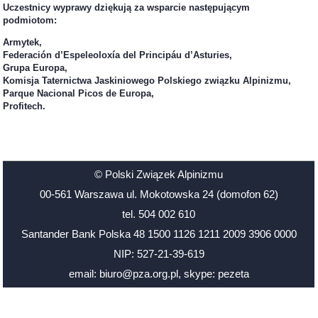
Uczestnicy wyprawy dziękują za wsparcie następującym
podmiotom:
Armytek,
Federación d’Espeleoloxía del Principáu d’Asturies,
Grupa Europa,
Komisja Taternictwa Jaskiniowego Polskiego związku Alpinizmu,
Parque Nacional Picos de Europa,
Profitech.
© Polski Związek Alpinizmu
00-561 Warszawa ul. Mokotowska 24 (domofon 62)
tel. 504 002 610
Santander Bank Polska 48 1500 1126 1211 2009 3906 0000
NIP: 527-21-39-619
email: biuro@pza.org.pl
,
skype: pezeta