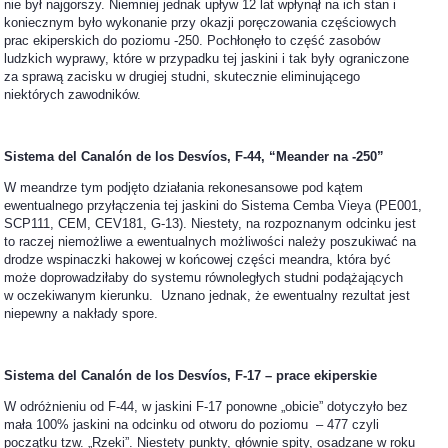
nie był najgorszy. Niemniej jednak upływ 12 lat wpłynął na ich stan i
koniecznym było wykonanie przy okazji poręczowania częściowych
prac ekiperskich do poziomu -250. Pochłonęło to część zasobów
ludzkich wyprawy, które w przypadku tej jaskini i tak były ograniczone
za sprawą zacisku w drugiej studni, skutecznie eliminującego
niektórych zawodników.
Sistema del Canalón de los Desv
í
os,
F-44, “Meander na -250”
W meandrze tym podjęto działania rekonesansowe pod kątem
ewentualnego przyłączenia tej jaskini do Sistema Cemba Vieya (PE001,
SCP111, CEM, CEV181, G-13). Niestety, na rozpoznanym odcinku jest
to raczej niemożliwe a ewentualnych możliwości należy poszukiwać na
drodze wspinaczki hakowej w końcowej części meandra, która być
może doprowadziłaby do systemu równoległych studni podążających
w oczekiwanym kierunku. Uznano jednak, że ewentualny rezultat jest
niepewny a nakłady spore.
Sistema del Canalón de los Desv
í
os,
F-17 – prace ekiperskie
W odróżnieniu od F-44, w jaskini F-17 ponowne „obicie” dotyczyło bez
mała 100% jaskini na odcinku od otworu do poziomu – 477 czyli
początku tzw. „Rzeki”. Niestety punkty, głównie spity, osadzane w roku