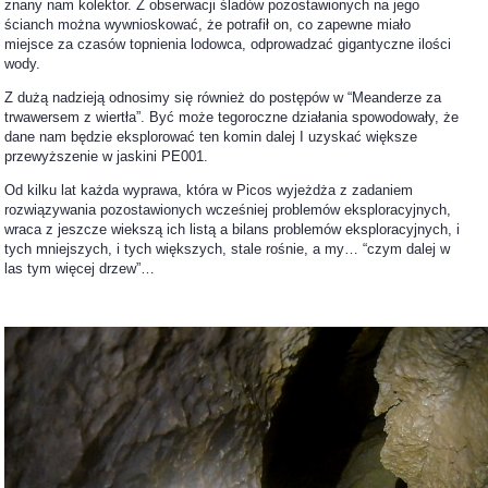
znany nam kolektor. Z obserwacji śladów pozostawionych na jego
ścianch można wywnioskować, że potrafił on, co zapewne miało
miejsce za czasów topnienia lodowca, odprowadzać gigantyczne ilości
wody.
Z dużą nadzieją odnosimy się również do postępów w “Meanderze za
trwawersem z wiertła”. Być może tegoroczne działania spowodowały, że
dane nam będzie eksplorować ten komin dalej I uzyskać większe
przewyższenie w jaskini PE001.
Od kilku lat każda wyprawa, która w Picos wyjeżdża z zadaniem
rozwiązywania pozostawionych wcześniej problemów eksploracyjnych,
wraca z jeszcze wiekszą ich listą a bilans problemów eksploracyjnych, i
tych mniejszych, i tych większych, stale rośnie, a my… “czym dalej w
las tym więcej drzew”…