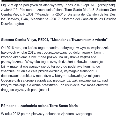
Fig. 2 Miejsca podjętych działań wyprawy Picos 2018: (opr. M. Jędrzejcz
z wiertła” 2. Północno – zachodnia ściana Torre Santa María 3. Sistema C
Cemba Vieya, PE001, “Meander na -250” 5. Sistema del Canalón de los Desv
los Desvíos, F-44, “Meander na -250” 7. Sistema del Canalón de los Desvíos
Desvíos, syfon
Sistema Cemba Vieya, PE001, “Meander za Trwawersem z wiertła”
Od 2016 roku, na końcu tego meandra, odkrytego w wyniku wspinaczek
hakowych w roku 2013, jest odgruzowywany od dołu niewielki komin,
którego eksploracja być może pozwoli na uzyskanie większego
przewyższenia. W wyniku tegorocznych działań całkowicie usunięto
luźny materiał obsypujący się do tej pory do podstawy komina, co
znacznie utrudniało całe przedsięwzięcie, wymagało transportu i
deponowania urobku w meandrze w którym brakowało już miejsca.
Obecnie dalszą drogę zagradzają, nieduże już, zaklinowane wanty, nad
którymi znajduje się wolna przestrzeń. Ich usunięcie być może otworzy
drogę do wyższych partii jaskini.
Północno – zachodnia ściana Torre Santa Mar
í
a
W roku 2012 po raz pierwszy dokonano zjazdami wstępnego