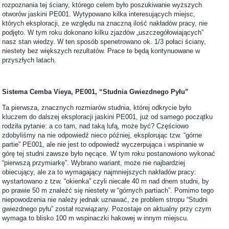
rozpoznania tej ściany, którego celem było poszukiwanie wyższych
otworów jaskini PE001. Wytypowano kilka interesujących miejsc,
których eksploracji, ze względu na znaczną ilość nakładów pracy, nie
podjęto. W tym roku dokonano kilku zjazdów „uszczegółowiających”
nasz stan wiedzy. W ten sposób spenetrowano ok. 1/3 połaci ściany,
niestety bez większych rezultatów. Prace te będą kontynuowane w
przyszłych latach.
Sistema Cemba Vieya, PE001, “Studnia Gwiezdnego Pyłu”
Ta pierwsza, znacznych rozmiarów studnia, której odkrycie było
kluczem do dalszej eksploracji jaskini PE001, już od samego początku
rodziła pytanie: a co tam, nad taką lufą, może być? Częściowo
zdobyliśmy na nie odpowiedź nieco później, eksplorując tzw. “górne
partie” PE001, ale nie jest to odpowiedź wyczerpująca i wspinanie w
górę tej studni zawsze było nęcące. W tym roku postanowiono wykonać
“pierwszą przymiarkę”. Wybrano wariant, może nie najbardziej
obiecujący, ale za to wymagający najmniejszych nakładów pracy:
wystartowano z tzw. “okienka” czyli niecałe 40 m nad dnem studni, by
po prawie 50 m znaleźć się niestety w “górnych partiach”. Pomimo tego
niepowodzenia nie należy jednak uznawać, że problem stropu “Studni
gwiezdnego pyłu” został rozwiązany. Pozostaje on aktualny przy czym
wymaga to blisko 100 m wspinaczki hakowej w innym miejscu.