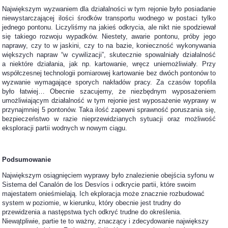
Największym wyzwaniem dla działalności w tym rejonie było posiadanie
niewystarczającej ilości środków transportu wodnego w postaci tylko
jednego pontonu. Liczyliśmy na jakieś odkrycia, ale nikt nie spodziewał
się takiego rozwoju wypadków. Niestety, awarie pontonu, próby jego
naprawy, czy to w jaskini, czy to na bazie, konieczność wykonywania
większych napraw “w cywilizacji”, skutecznie spowalniały działalność
a niektóre działania, jak np. kartowanie, wręcz uniemożliwiały. Przy
współczesnej technologii pomiarowej kartowanie bez dwóch pontonów to
wyzwanie wymagające sporych nakładów pracy. Za czasów topofila
było łatwiej… Obecnie szacujemy, że niezbędnym wyposażeniem
umożliwiającym działalność w tym rejonie jest wyposażenie wyprawy w
przynajmniej 5 pontonów. Taka ilość zapewni sprawność poruszania się,
bezpieczeństwo w razie nieprzewidzianych sytuacji oraz możliwość
eksploracji partii wodnych w nowym ciągu.
Podsumowanie
Największym osiągnięciem wyprawy było znalezienie obejścia syfonu w
Sistema del Canalón de los Desvíos i odkrycie partii, które swoim
majestatem onieśmielają. Ich ekploracja może znacznie rozbudować
system w poziomie, w kierunku, który obecnie jest trudny do
przewidzenia a następstwa tych odkryć trudne do określenia.
Niewątpliwie, partie te to ważny, znaczący i zdecydowanie największy