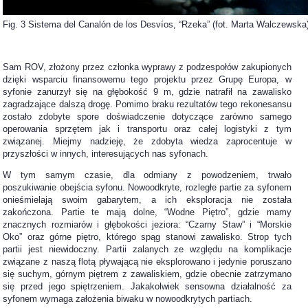
Fig. 3 Sistema del Canalón de los Desvíos, “Rzeka” (fot. Marta Walczewska
Sam ROV, złożony przez członka wyprawy z podzespołów zakupionych
dzięki wsparciu finansowemu tego projektu przez Grupę Europa, w
syfonie zanurzył się na głębokość 9 m, gdzie natrafił na zawalisko
zagradzające dalszą drogę. Pomimo braku rezultatów tego rekonesansu
zostało zdobyte spore doświadczenie dotyczące zarówno samego
operowania sprzętem jak i transportu oraz całej logistyki z tym
związanej. Miejmy nadzieję, że zdobyta wiedza zaprocentuje w
przyszłości w innych, interesujących nas syfonach.
W tym samym czasie, dla odmiany z powodzeniem, trwało
poszukiwanie obejścia syfonu. Nowoodkryte, rozległe partie za syfonem
onieśmielają swoim gabarytem, a ich eksploracja nie została
zakończona. Partie te mają dolne, “Wodne Piętro”, gdzie mamy
znacznych rozmiarów i głębokości jeziora: “Czarny Staw” i “Morskie
Oko” oraz górne piętro, którego spąg stanowi zawalisko. Strop tych
partii jest niewidoczny. Partii zalanych ze względu na komplikacje
związane z naszą flotą pływającą nie eksplorowano i jedynie poruszano
się suchym, górnym piętrem z zawaliskiem, gdzie obecnie zatrzymano
się przed jego spiętrzeniem. Jakakolwiek sensowna działalność za
syfonem wymaga założenia biwaku w nowoodkrytych partiach.