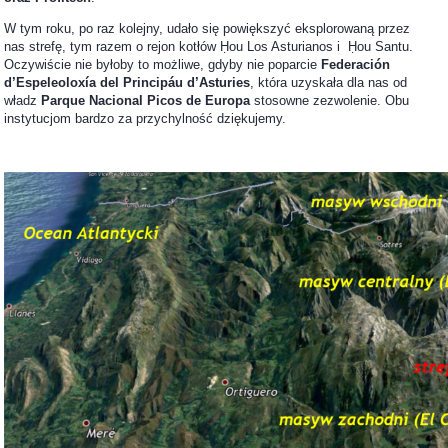
W tym roku, po raz kolejny, udało się powiększyć eksplorowaną przez
nas strefę, tym razem o rejon kotłów Ḥou Los Asturianos i Ḥou Santu.
Oczywiście nie byłoby to możliwe, gdyby nie poparcie
Federación
d’Espeleoloxía del Principáu d’Asturies
, która uzyskała dla nas od
władz
Parque Nacional Picos de Europa
stosowne zezwolenie. Obu
instytucjom bardzo za przychylność dziękujemy.