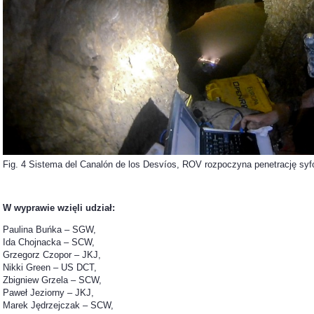
Fig. 4 Sistema del Canalón de los Desvíos, ROV rozpoczyna penetrację syf
W wyprawie wzięli udział:
Paulina Buńka – SGW,
Ida Chojnacka – SCW,
Grzegorz Czopor – JKJ,
Nikki Green – US DCT,
Zbigniew Grzela – SCW,
Paweł Jeziorny – JKJ,
Marek Jędrzejczak – SCW,