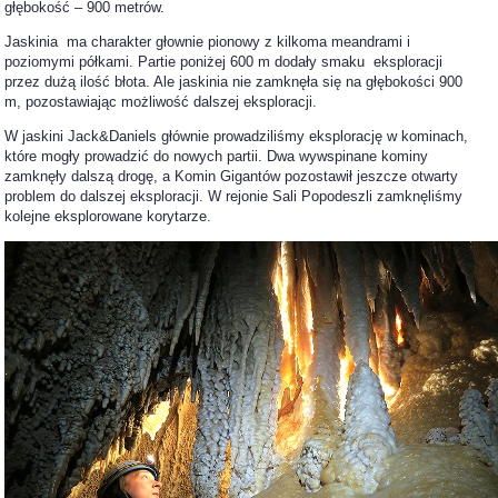
głębokość – 900 metrów.
Jaskinia ma charakter głownie pionowy z kilkoma meandrami i
poziomymi półkami. Partie poniżej 600 m dodały smaku eksploracji
przez dużą ilość błota. Ale jaskinia nie zamknęła się na głębokości 900
m, pozostawiając możliwość dalszej eksploracji.
W jaskini Jack&Daniels głównie prowadziliśmy eksplorację w kominach,
które mogły prowadzić do nowych partii. Dwa wywspinane kominy
zamknęły dalszą drogę, a Komin Gigantów pozostawił jeszcze otwarty
problem do dalszej eksploracji. W rejonie Sali Popodeszli zamknęliśmy
kolejne eksplorowane korytarze.