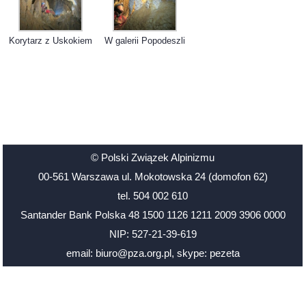
Korytarz z Uskokiem
W galerii Popodeszli
© Polski Związek Alpinizmu
00-561 Warszawa ul. Mokotowska 24 (domofon 62)
tel. 504 002 610
Santander Bank Polska 48 1500 1126 1211 2009 3906 0000
NIP: 527-21-39-619
email: biuro@pza.org.pl
,
skype: pezeta