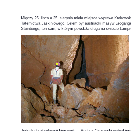
Między 25. lipca a 25. sierpnia miała miejsce wyprawa Krakows
Taternictwa Jaskiniowego. Celem był austriacki masyw Leogang
Steinberge, ten sam, w którym powstała druga na świecie Lampr
Jednak do eksploracji kierownik — Andrzej Ciszewski wybrał in