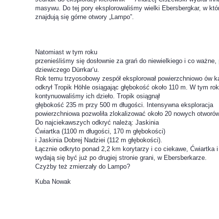
masywu. Do tej pory eksplorowaliśmy wielki Ebersbergkar, w kt
znajdują się górne otwory „Lampo”.
Natomiast w tym roku
przenieśliśmy się dosłownie za grań do niewielkiego i co ważne,
dziewiczego Dürrkar’u.
Rok temu trzyosobowy zespół eksplorował powierzchniowo ów ka
odkrył Tropik Höhle osiągając głębokość około 110 m. W tym ro
kontynuowaliśmy ich dzieło. Tropik osiągnął
głębokość 235 m przy 500 m długości. Intensywna eksploracja
powierzchniowa pozwoliła zlokalizować około 20 nowych otworów
Do najciekawszych odkryć należą: Jaskinia
Ćwiartka (1100 m długości, 170 m głębokości)
i Jaskinia Dobrej Nadziei (112 m głębokości).
Łącznie odkryto ponad 2,2 km korytarzy i co ciekawe, Ćwiartka i
wydają się być już po drugiej stronie grani, w Ebersberkarze.
Czyżby też zmierzały do Lampo?
Kuba Nowak