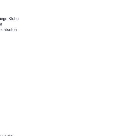
kiego Klubu
er
echtsofen.
ną część