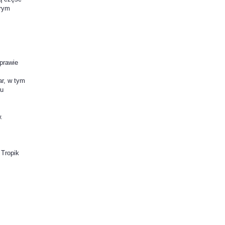
órym
 prawie
r, w tym
ku
.
 Tropik