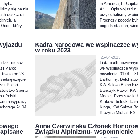
as chyba
in America, El Capit
liśmy się na nią
A4+ Opis wyjazdu: 
ach deszczu i
przyjechaliśmy w pie
okrych, a
Prognozy pogody był
 Orion, który …
pogoda stabilna, wię
wyjazdu
Kadra Narodowa we wspinaczce w
w roku 2023
[25-04-2023]
odził Tomasz
Lista osób powołany
 i Marco
we Wspinaczce Wyso
 trwała od 23
powołania: 01.01 – 
rzedsięwzięcie
Bartłomiej, Bełchato
zez Polski
KW Sakwa Balon Krz
sterstwo Sportu
Bańczyk Paweł, KW 
mu Polski
Maciej, Rzeszowski
darium wyprawy:
Kraków Bielecki Dam
Anchorage 24.04
Kinga, KW Sakwa Bo
Brożyna Michał, KS
rowego
Anna Czerwińska Członek Honorow
napisane
Związku Alpinizmu- wspomnienie