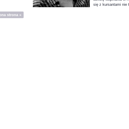
się z kursantami nie
pna strona »