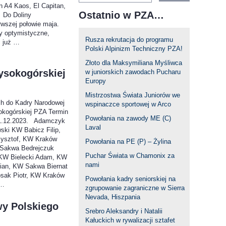
an A4 Kaos, El Capitan,
Ostatnio w PZA…
Do Doliny
rwszej połowie maja.
y optymistyczne,
Rusza rekrutacja do programu
c już …
Polski Alpinizm Techniczny PZA!
Złoto dla Maksymiliana Myśliwca
ysokogórskiej
w juniorskich zawodach Pucharu
Europy
Mistrzostwa Świata Juniorów we
ch do Kadry Narodowej
wspinaczce sportowej w Arco
kogórskiej PZA Termin
Powołania na zawody ME (C)
31.12.2023. Adamczyk
Laval
wski KW Babicz Filip,
ysztof, KW Kraków
Powołania na PE (P) – Żylina
Sakwa Bedrejczuk
Puchar Świata w Chamonix za
 KW Bielecki Adam, KW
nami
ian, KW Sakwa Biernat
sak Piotr, KW Kraków
Powołania kadry seniorskiej na
 …
zgrupowanie zagraniczne w Sierra
Nevada, Hiszpania
y Polskiego
Srebro Aleksandry i Natalii
Kałuckich w rywalizacji sztafet