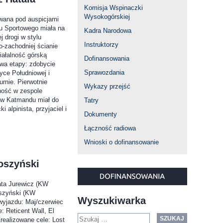
Komisja Wspinaczki
Wysokogórskiej
ana pod auspicjami
u Sportowego miała na
Kadra Narodowa
j drogi w stylu
Instruktorzy
o-zachodniej ścianie
iałalność górską
Dofinansowania
wa etapy: zdobycie
Sprawozdania
yce Południowej i
urnie. Pierwotnie
Wykazy przejść
ność w zespole
 w Katmandu miał do
Tatry
 alpinista, przyjaciel i
Dokumenty
Łączność radiowa
Wnioski o dofinansowanie
Soszyński
ata Jurewicz (KW
oszyński (KW
Wyszukiwarka
wyjazdu: Maj/czerwiec
: Reticent Wall, El
SZUKAJ
realizowane cele: Lost