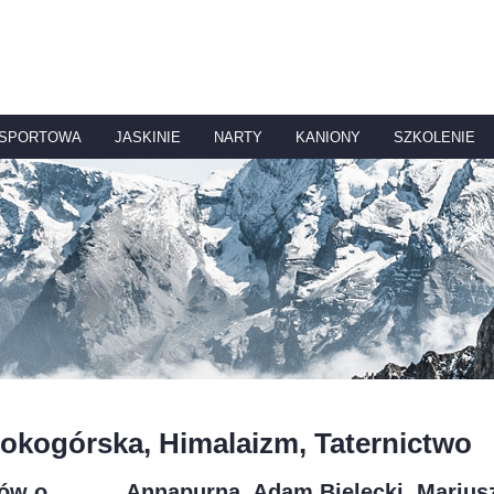
 SPORTOWA
JASKINIE
NARTY
KANIONY
SZKOLENIE
okogórska, Himalaizm, Taternictwo
ków o
Annapurna, Adam Bielecki, Marius