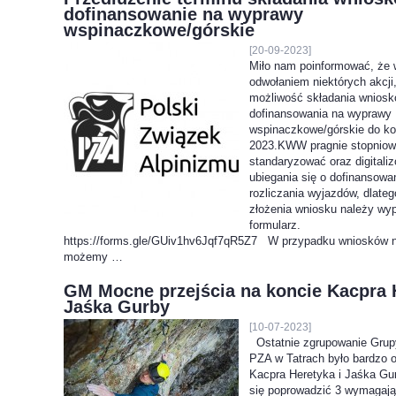
dofinansowanie na wyprawy
wspinaczkowe/górskie
[20-09-2023]
Miło nam poinformować, że 
odwołaniem niektórych akcji,
możliwość składania wniosk
dofinansowania na wyprawy
wspinaczkowe/górskie do ko
2023.KWW pragnie stopnio
standaryzować oraz digitali
ubiegania się o dofinansowa
rozliczania wyjazdów, dlateg
złożenia wniosku należy wyp
formularz.
https://forms.gle/GUiv1hv6Jqf7qR5Z7 W przypadku wniosków n
możemy …
GM Mocne przejścia na koncie Kacpra H
Jaśka Gurby
[10-07-2023]
Ostatnie zgrupowanie Grup
PZA w Tatrach było bardzo 
Kacpra Heretyka i Jaśka Gu
się poprowadzić 3 wymagają