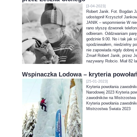
[3-04-2023]
Robert Janik. Fot. Bogdan J
udostępnił Krzysztof Jank
JANIK – wspomnienie W nied
rano słyszę dzwonek telefonu
odbieram. Oddzwaniam parę
godzinie 9.00. No i tak jak s
spodziewałem, niedzielny po
nie zapowiada nigdy dobrej 
Zmarł Robert Janik, przez 
nazywany Robcio. Miał 82 l
Wspinaczka Lodowa – kryteria powoła
[25-01-2023]
Kryteria powołania zawodni
Narodowej 2023 Kryteria pow
zawodników na Mistrzostwa
Kryteria powołania zawodni
Mistrzostwa Świata 2023