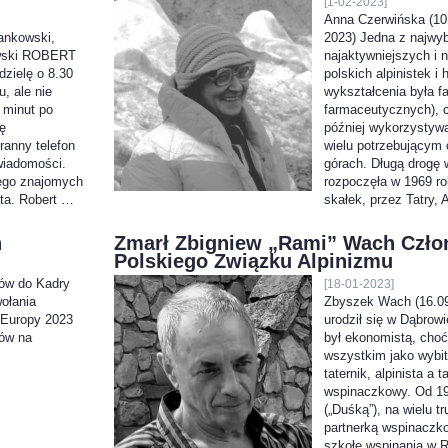
[1-02-2023]
Anna Czerwińska (10.
ankowski,
2023) Jedna z najwyb
owski ROBERT
najaktywniejszych i 
zielę o 8.30
polskich alpinistek i 
, ale nie
wykształcenia była f
 minut po
farmaceutycznych), 
ię
później wykorzystyw
ranny telefon
wielu potrzebującym
wiadomości.
górach. Długą drogę
Jego znajomych
rozpoczęła w 1969 ro
ata. Robert …
skałek, przez Tatry,
ń
Zmarł Zbigniew „Rami” Wach Czł
Polskiego Związku Alpinizmu
ków do Kadry
[18-01-2023]
ołania
Zbyszek Wach (16.09
 Europy 2023
urodził się w Dąbrow
ków na
był ekonomistą, choć
wszystkim jako wybi
taternik, alpinista a 
wspinaczkowy. Od 19
(„Duśką”), na wielu 
partnerką wspinaczko
szkołę wspinania w 