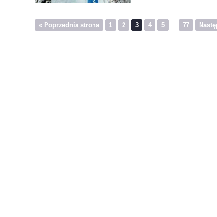
« Poprzednia strona
1
2
3
4
5
…
77
Nastę