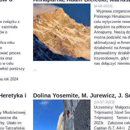
[9-08-2023]
Wyprawa zorganizow
Polskiego Himalaizm
w związku z
celu wytyczenie nowe
 zaistniała
alpejskim na północn
ów o
Annapurny. Naszą dz
można podzielić na d
ńca roku
aklimatyzacji w Amer
wo
działalność na Annap
zować proces
planowaliśmy działal
nia oraz
trzyosobowym, gdyż
o w celu
nas dołączyć niemiecki
ełnić poniższy
…
a rok 2024
eretyka i
Dolina Yosemite, M. Jurewicz, J. 
[10-07-2023]
Uczestnicy: Małgorz
y Młodzieżowej
Trójmiasto) Józef S
owocne dla
Trójmiasto) Termin 
rby. Udało im
2023r. Założone cele
ce Tatrzańskie
Capitan (5.7, A4+) Z