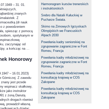
Harmonogram kursów trenerskich
07.1949 – 31. 01.
i instruktorskich
itniejszych,
najbardziej znanych
Srebro dla Natalii Kałuckiej w
himalaistek. Z
Pucharze Świata.
armaceutką (dr nauk
Skimo na Zimowych Igrzyskach
co z powodzeniem
Olimpijskich we Francuskich
ała, spiesząc z pomocą
Alpach 2030
 osobom, spotykanym w
 wspinaczkową
Powołania kadry seniorskiej na
ku, zaczynając od
zgrupowanie zagraniczne w Font
 Alpy, a kończąc na …
Romeu, Francja
Powołania kadry młodzieżowej na
onek Honorowy
zgrupowanie zagraniczne w Font
Romeu, Francja
Powołania kadry młodzieżowej na
.1947 – 16.01.2023)
konsultację krajową w COS
ie Górniczej. Z zawodu
Zakopane
 znany jest przede
tny wspinacz skałkowy,
Powołania kadry młodzieżowej na
także jako instruktor
konsultację krajową w COS
91 z żoną Danutą
Zakopane
trudnych drogach również
wą, prowadził własną
Rzędkowicach dzieląc