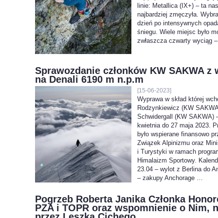
linie: Metallica (IX+) – ta n
najbardziej zmęczyła. Wybra
dzień po intensywnych opad
śniegu. Wiele miejsc było m
zwłaszcza czwarty wyciąg –
Sprawozdanie członków KW SAKWA z 
na Denali 6190 m n.p.m
[15-06-2023]
Wyprawa w skład której wch
Rodzynkiewicz (KW SAKWA)
Schwidergall (KW SAKWA) –
kwietnia do 27 maja 2023. P
było wspierane finansowo pr
Związek Alpinizmu oraz Mini
i Turystyki w ramach progra
Himalaizm Sportowy. Kalen
23.04 – wylot z Berlina do 
– zakupy Anchorage …
Pogrzeb Roberta Janika Członka Hono
PZA i TOPR oraz wspomnienie o Nim, 
przez Leszka Cichego