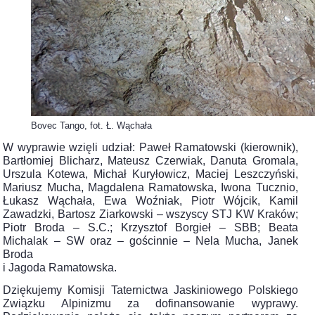
Bovec Tango, fot. Ł. Wąchała
W wyprawie wzięli udział: Paweł Ramatowski (kierownik),
Bartłomiej Blicharz, Mateusz Czerwiak, Danuta Gromala,
Urszula Kotewa, Michał Kuryłowicz, Maciej Leszczyński,
Mariusz Mucha, Magdalena Ramatowska, Iwona Tucznio,
Łukasz Wąchała, Ewa Woźniak, Piotr Wójcik, Kamil
Zawadzki, Bartosz Ziarkowski – wszyscy STJ KW Kraków;
Piotr Broda – S.C.; Krzysztof Borgieł – SBB; Beata
Michalak – SW oraz – gościnnie – Nela Mucha, Janek
Broda
i Jagoda Ramatowska.
Dziękujemy Komisji Taternictwa Jaskiniowego Polskiego
Związku Alpinizmu za dofinansowanie wyprawy.