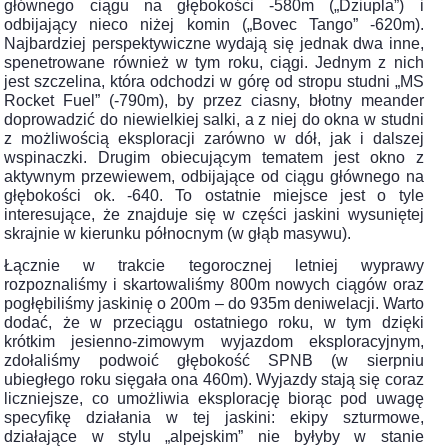
głównego ciągu na głębokości -580m („Dziupla”) i
odbijający nieco niżej komin („Bovec Tango” -620m).
Najbardziej perspektywiczne wydają się jednak dwa inne,
spenetrowane również w tym roku, ciągi. Jednym z nich
jest szczelina, która odchodzi w górę od stropu studni „MS
Rocket Fuel” (-790m), by przez ciasny, błotny meander
doprowadzić do niewielkiej salki, a z niej do okna w studni
z możliwością eksploracji zarówno w dół, jak i dalszej
wspinaczki. Drugim obiecującym tematem jest okno z
aktywnym przewiewem, odbijające od ciągu głównego na
głębokości ok. -640. To ostatnie miejsce jest o tyle
interesujące, że znajduje się w części jaskini wysuniętej
skrajnie w kierunku północnym (w głąb masywu).
Łącznie w trakcie tegorocznej letniej wyprawy
rozpoznaliśmy i skartowaliśmy 800m nowych ciągów oraz
pogłębiliśmy jaskinię o 200m – do 935m deniwelacji. Warto
dodać, że w przeciągu ostatniego roku, w tym dzięki
krótkim jesienno-zimowym wyjazdom eksploracyjnym,
zdołaliśmy podwoić głębokość SPNB (w sierpniu
ubiegłego roku sięgała ona 460m). Wyjazdy stają się coraz
liczniejsze, co umożliwia eksplorację biorąc pod uwagę
specyfikę działania w tej jaskini: ekipy szturmowe,
działające w stylu „alpejskim” nie byłyby w stanie