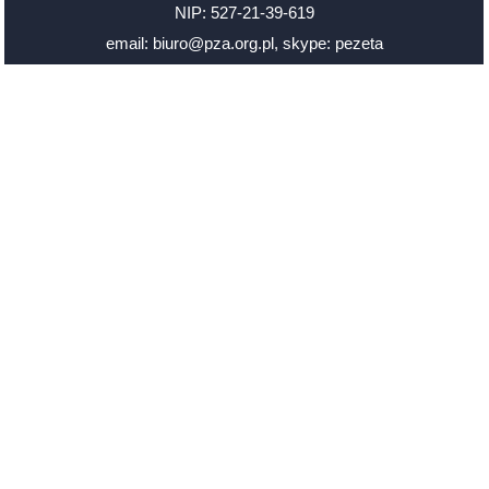
NIP: 527-21-39-619
email: biuro@pza.org.pl
,
skype: pezeta