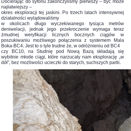
Docierając do syfonu zakończyliśmy pierwszy – być może
najłatwiejszy –
okres eksploracji tej jaskini. Po trzech latach intensywnej
działalności wylądowaliśmy
w okolicach długo wyczekiwanego tysiąca metrów
deniwelacji, jednak jego przekroczenie wymaga teraz
żmudnej weryfikacji licznych bocznych ciągów w
poszukiwaniu możliwego połączenia z systemem Mala
Boka-BC4. Jest to o tyle trudne że, w odróżnieniu od BC4
czy BC10, na Studnię pod Nową Bazą składają się
wybitnie młode ciągi, które narzucały nam eksplorację „w
dół”, bez możliwości ucieczki do starych, suchszych partii.