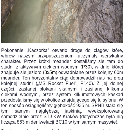
Pokonanie „Kaczorka” otwarło drogę do ciągów które,
wbrew naszym przypuszczeniom, utrzymały wertykalny
charakter. Przez krótki meander dostaliśmy się tam do
studni z aktywnym ciekiem wodnym (
P30
), w dnie której
znajduje się jezioro (
3x5m
) odwadniane przez kolejny 60m
meander. Ten horyzontalny ciąg doprowadził nas na próg
kolejnej studni („MS Rocket Fuel”, P140). Z jej dolnej
części, zasłanej blokami skalnymi i zasilanej kilkoma
ciekami wodnymi, przez system kilkumetrowych kaskad
przedostaliśmy się w okolice znajdującego się tu syfonu. W
ten sposób osiągnęliśmy głębokość 935 m. SPNB stała się
tym samym najgłębszą jaskinią, wyeksplorowaną
samodzielnie przez STJ KW Kraków (dotychczas była nią
licząca 863 m deniwelacji BC10 w tym samym masywie).