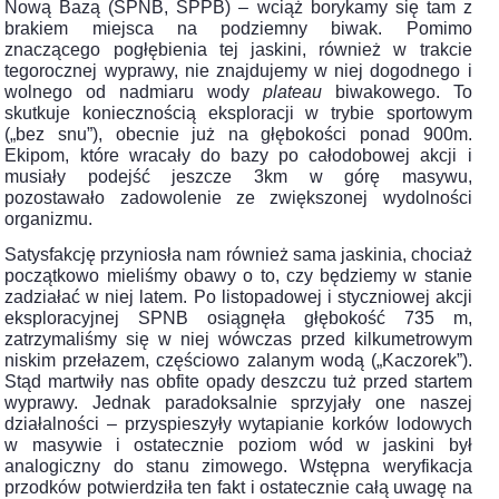
Nową Bazą (SPNB, SPPB) – wciąż borykamy się tam z
brakiem miejsca na podziemny biwak. Pomimo
znaczącego pogłębienia tej jaskini, również w trakcie
tegorocznej wyprawy, nie znajdujemy w niej dogodnego i
wolnego od nadmiaru wody
plateau
biwakowego. To
skutkuje koniecznością eksploracji w trybie sportowym
(„bez snu”), obecnie już na głębokości ponad 900m.
Ekipom, które wracały do bazy po całodobowej akcji i
musiały podejść jeszcze 3km w górę masywu,
pozostawało zadowolenie ze zwiększonej wydolności
organizmu.
Satysfakcję przyniosła nam również sama jaskinia, chociaż
początkowo mieliśmy obawy o to, czy będziemy w stanie
zadziałać w niej latem. Po listopadowej i styczniowej akcji
eksploracyjnej SPNB osiągnęła głębokość 735 m,
zatrzymaliśmy się w niej wówczas przed kilkumetrowym
niskim przełazem, częściowo zalanym wodą („Kaczorek”).
Stąd martwiły nas obfite opady deszczu tuż przed startem
wyprawy. Jednak paradoksalnie sprzyjały one naszej
działalności – przyspieszyły wytapianie korków lodowych
w masywie i ostatecznie poziom wód w jaskini był
analogiczny do stanu zimowego. Wstępna weryfikacja
przodków potwierdziła ten fakt i ostatecznie całą uwagę na