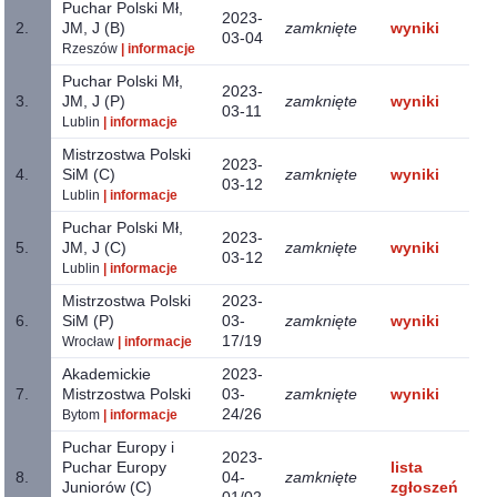
Puchar Polski Mł,
2023-
2.
JM, J (B)
zamknięte
wyniki
03-04
Rzeszów
| informacje
Puchar Polski Mł,
2023-
3.
JM, J (P)
zamknięte
wyniki
03-11
Lublin
| informacje
Mistrzostwa Polski
2023-
4.
SiM (C)
zamknięte
wyniki
03-12
Lublin
| informacje
Puchar Polski Mł,
2023-
5.
JM, J (C)
zamknięte
wyniki
03-12
Lublin
| informacje
Mistrzostwa Polski
2023-
6.
SiM (P)
03-
zamknięte
wyniki
17/19
Wrocław
| informacje
Akademickie
2023-
7.
Mistrzostwa Polski
03-
zamknięte
wyniki
24/26
Bytom
| informacje
Puchar Europy i
2023-
Puchar Europy
lista
8.
04-
zamknięte
Juniorów (C)
zgłoszeń
01/02