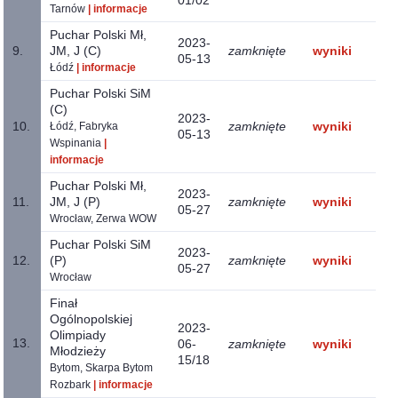
Tarnów
| informacje
Puchar Polski Mł,
2023-
9.
JM, J (C)
zamknięte
wyniki
05-13
Łódź
| informacje
Puchar Polski SiM
(C)
2023-
10.
zamknięte
wyniki
Łódź, Fabryka
05-13
Wspinania
|
informacje
Puchar Polski Mł,
2023-
11.
JM, J (P)
zamknięte
wyniki
05-27
Wrocław, Zerwa WOW
Puchar Polski SiM
2023-
12.
(P)
zamknięte
wyniki
05-27
Wrocław
Finał
Ogólnopolskiej
2023-
Olimpiady
13.
06-
zamknięte
wyniki
Młodzieży
15/18
Bytom, Skarpa Bytom
Rozbark
| informacje