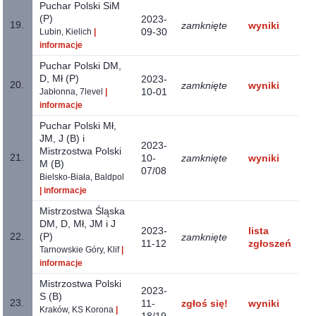
Puchar Polski SiM
(P)
2023-
19.
zamknięte
wyniki
09-30
Lubin, Kielich
|
informacje
Puchar Polski DM,
D, Mł (P)
2023-
20.
zamknięte
wyniki
10-01
Jabłonna, 7level
|
informacje
Puchar Polski Mł,
JM, J (B) i
2023-
Mistrzostwa Polski
21.
10-
zamknięte
wyniki
M (B)
07/08
Bielsko-Biała, Baldpol
| informacje
Mistrzostwa Śląska
DM, D, Mł, JM i J
2023-
lista
22.
(P)
zamknięte
11-12
zgłoszeń
Tarnowskie Góry, Klif
|
informacje
Mistrzostwa Polski
2023-
S (B)
23.
11-
zgłoś się!
wyniki
Kraków, KS Korona
|
18/19