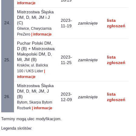
informacje
Mistrzostwa Śląska
DM, D, Mł, JM i J
2023-
lista
24.
(C)
zamknięte
11-19
zgłoszeń
Gliwice, Chwyciarnia
PreZero
| informacje
Puchar Polski DM,
D (B) + Mistrzostwa
Małopolski DM, D,
2023-
lista
Mł, JM (B)
25.
zamknięte
11-25
zgłoszeń
Kraków, ul. Balicka
100 / UKS Lider
|
informacje
Mistrzostwa Śląska
DM, D, Mł, JM, J
2023-
lista
26.
(B)
zamknięte
12-09
zgłoszeń
Bytom, Skarpa Bytom
Rozbark
| informacje
Terminy mogą ulec modyfikacjom.
Legenda skrótów: