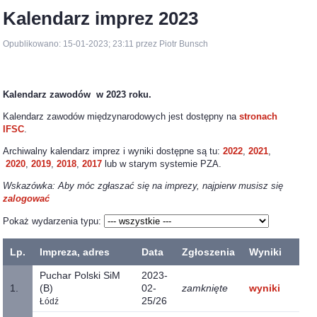
Kalendarz imprez 2023
Opublikowano: 15-01-2023; 23:11 przez Piotr Bunsch
Kalendarz zawodów w 2023 roku.
Kalendarz zawodów międzynarodowych jest dostępny na
stronach
IFSC
.
Archiwalny kalendarz imprez i wyniki dostępne są tu:
2022
,
2021
,
2020
,
2019
,
2018
,
2017
lub w starym systemie PZA.
Wskazówka: Aby móc zgłaszać się na imprezy, najpierw musisz się
zalogować
Pokaż wydarzenia typu:
Lp.
Impreza, adres
Data
Zgłoszenia
Wyniki
Puchar Polski SiM
2023-
1.
(B)
02-
zamknięte
wyniki
25/26
Łódź