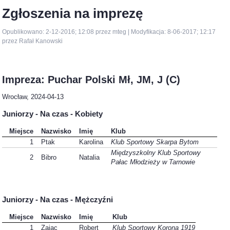
Zgłoszenia na imprezę
Opublikowano: 2-12-2016; 12:08 przez mteg | Modyfikacja: 8-06-2017; 12:17
przez Rafał Kanowski
Impreza: Puchar Polski Mł, JM, J (C)
Wrocław, 2024-04-13
Juniorzy - Na czas - Kobiety
Miejsce
Nazwisko
Imię
Klub
1
Ptak
Karolina
Klub Sportowy Skarpa Bytom
Międzyszkolny Klub Sportowy
2
Bibro
Natalia
Pałac Młodzieży w Tarnowie
Juniorzy - Na czas - Mężczyźni
Miejsce
Nazwisko
Imię
Klub
1
Zając
Robert
Klub Sportowy Korona 1919