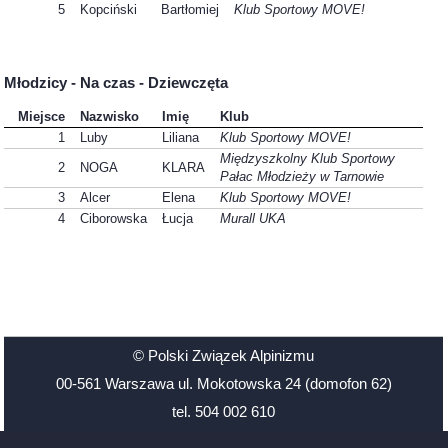
5
Kopciński
Bartłomiej
Klub Sportowy MOVE!
Młodzicy - Na czas - Dziewczęta
Miejsce
Nazwisko
Imię
Klub
1
Luby
Liliana
Klub Sportowy MOVE!
Międzyszkolny Klub Sportowy
2
NOGA
KLARA
Pałac Młodzieży w Tarnowie
3
Alcer
Elena
Klub Sportowy MOVE!
4
Ciborowska
Łucja
Murall UKA
© Polski Związek Alpinizmu
00-561 Warszawa ul. Mokotowska 24 (domofon 62)
tel. 504 002 610
Santander Bank Polska 48 1500 1126 1211 2009 3906 0000