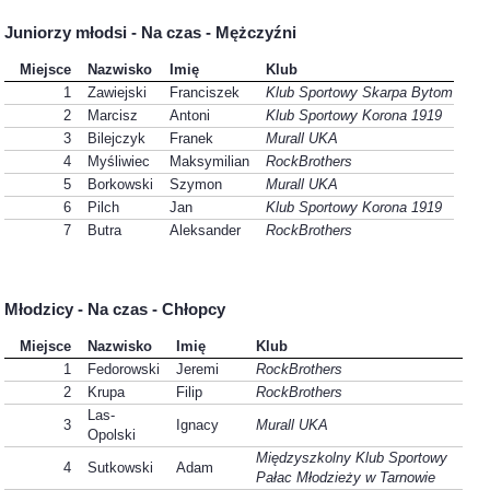
Juniorzy młodsi - Na czas - Mężczyźni
Miejsce
Nazwisko
Imię
Klub
1
Zawiejski
Franciszek
Klub Sportowy Skarpa Bytom
2
Marcisz
Antoni
Klub Sportowy Korona 1919
3
Bilejczyk
Franek
Murall UKA
4
Myśliwiec
Maksymilian
RockBrothers
5
Borkowski
Szymon
Murall UKA
6
Pilch
Jan
Klub Sportowy Korona 1919
7
Butra
Aleksander
RockBrothers
Młodzicy - Na czas - Chłopcy
Miejsce
Nazwisko
Imię
Klub
1
Fedorowski
Jeremi
RockBrothers
2
Krupa
Filip
RockBrothers
Las-
3
Ignacy
Murall UKA
Opolski
Międzyszkolny Klub Sportowy
4
Sutkowski
Adam
Pałac Młodzieży w Tarnowie