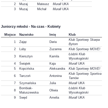
2
Muzaj
Mateusz
Murall UKA
3
Muzaj
Michał
Murall UKA
Juniorzy młodsi - Na czas - Kobiety
Miejsce
Nazwisko
Imię
Klub
Klub Sportowy Skarpa
1
Zając
Daria
Bytom
2
Luby
Zuzanna
Klub Sportowy MOVE!
Łódzki Klub
3
Kiersztyn
Kamila
Wysokogórski
4
Świątek
Kaja
Murall UKA
5
Kopcińska
Aleksandra
Klub Sportowy MOVE!
Klub Sportowy Sportiva
6
Tarczoń
Antonina
Tarnów
7
Szymańska
Julia
Murall UKA
Bombiak-
Łódzki Klub
8
Oliwia
Matuszewska
Wysokogórski
9
Swęd
Amelia
Murall UKA