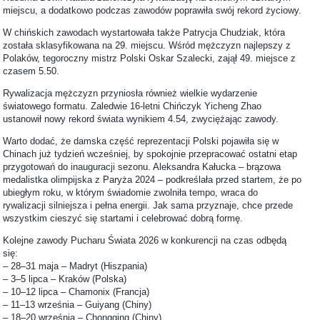
miejscu, a dodatkowo podczas zawodów poprawiła swój rekord życiowy.
W chińskich zawodach wystartowała także Patrycja Chudziak, która
została sklasyfikowana na 29. miejscu. Wśród mężczyzn najlepszy z
Polaków, tegoroczny mistrz Polski Oskar Szalecki, zajął 49. miejsce z
czasem 5.50.
Rywalizacja mężczyzn przyniosła również wielkie wydarzenie
światowego formatu. Zaledwie 16-letni Chińczyk Yicheng Zhao
ustanowił nowy rekord świata wynikiem 4.54, zwyciężając zawody.
Warto dodać, że damska część reprezentacji Polski pojawiła się w
Chinach już tydzień wcześniej, by spokojnie przepracować ostatni etap
przygotowań do inauguracji sezonu. Aleksandra Kałucka – brązowa
medalistka olimpijska z Paryża 2024 – podkreślała przed startem, że po
ubiegłym roku, w którym świadomie zwolniła tempo, wraca do
rywalizacji silniejsza i pełna energii. Jak sama przyznaje, chce przede
wszystkim cieszyć się startami i celebrować dobrą formę.
Kolejne zawody Pucharu Świata 2026 w konkurencji na czas odbędą
się:
– 28–31 maja – Madryt (Hiszpania)
– 3–5 lipca – Kraków (Polska)
– 10–12 lipca – Chamonix (Francja)
– 11–13 września – Guiyang (Chiny)
– 18–20 września – Chongqing (Chiny)