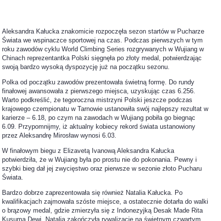
Aleksandra Kałucka znakomicie rozpoczęła sezon startów w Pucharze
Świata we wspinaczce sportowej na czas. Podczas pierwszych w tym
roku zawodów cyklu World Climbing Series rozgrywanych w Wujiang w
Chinach reprezentantka Polski sięgnęła po złoty medal, potwierdzając
swoją bardzo wysoką dyspozycję już na początku sezonu.
Polka od początku zawodów prezentowała świetną formę. Do rundy
finałowej awansowała z pierwszego miejsca, uzyskując czas 6.256.
Warto podkreślić, że tegoroczna mistrzyni Polski jeszcze podczas
krajowego czempionatu w Tarnowie ustanowiła swój najlepszy rezultat w
karierze – 6.18, po czym na zawodach w Wujiang pobiła go biegnąc
6.09. Przypomnijmy, iż aktualny kobiecy rekord świata ustanowiony
przez Aleksandrę Mirosław wynosi 6.03.
W finałowym biegu z Elizavetą Ivanową Aleksandra Kałucka
potwierdziła, że w Wujiang była po prostu nie do pokonania. Pewny i
szybki bieg dał jej zwycięstwo oraz pierwsze w sezonie złoto Pucharu
Świata.
Bardzo dobrze zaprezentowała się również Natalia Kałucka. Po
kwalifikacjach zajmowała szóste miejsce, a ostatecznie dotarła do walki
o brązowy medal, gdzie zmierzyła się z Indonezyjką Desak Made Rita
Kusuma Dewi. Natalia zakończyła rywalizację na świetnym czwartym