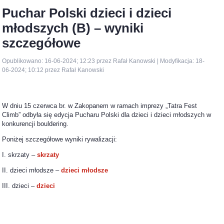
Puchar Polski dzieci i dzieci
młodszych (B) – wyniki
szczegółowe
Opublikowano: 16-06-2024; 12:23 przez Rafał Kanowski | Modyfikacja: 18-
06-2024; 10:12 przez Rafał Kanowski
W dniu 15 czerwca br. w Zakopanem w ramach imprezy „Tatra Fest
Climb” odbyła się edycja Pucharu Polski dla dzieci i dzieci młodszych w
konkurencji bouldering.
Poniżej szczegółowe wyniki rywalizacji:
I. skrzaty –
skrzaty
II. dzieci młodsze –
dzieci młodsze
III. dzieci –
dzieci