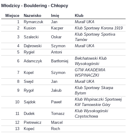
Młodzicy - Bouldering - Chłopcy
Miejsce
Nazwisko
Imię
Klub
1
Rymarczuk
Jan
Murall UKA
2
Kusion
Kacper
Klub Sportowy Korona 1919
Klub Sportowy Sportiva
3
Szalecki
Oskar
Tarnów
4
Dąbrowski
Szymon
Murall UKA
5
Rygiel
Antoni
Bełchatowski Klub
6
Adamczyk
Bartłomiej
Wysokogórski
GTW AKADEMIA
7
Kopel
Szymon
WSPINACZKI
8
Swęd
Jan
Murall UKA
Klub Sportowy Skarpa
9
Rygoł
Jakub
Bytom
Klub Wspinaczki Sportowej
10
Sajdok
Paweł
Klif Tarnowskie Góry
Klub Wysokogórski
11
Dudek
Tomasz
Częstochowa
12
Pietrewicz
Marcel
13
Kopeć
Roch