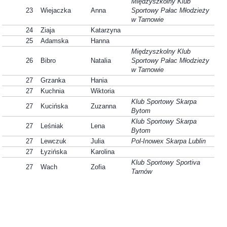
Międzyszkolny Klub
23
Wiejaczka
Anna
Sportowy Pałac Młodzieży
w Tarnowie
24
Ziaja
Katarzyna
25
Adamska
Hanna
Międzyszkolny Klub
26
Bibro
Natalia
Sportowy Pałac Młodzieży
w Tarnowie
27
Grzanka
Hania
27
Kuchnia
Wiktoria
Klub Sportowy Skarpa
27
Kucińska
Zuzanna
Bytom
Klub Sportowy Skarpa
27
Leśniak
Lena
Bytom
27
Lewczuk
Julia
Pol-Inowex Skarpa Lublin
27
Łyzińska
Karolina
Klub Sportowy Sportiva
27
Wach
Zofia
Tarnów