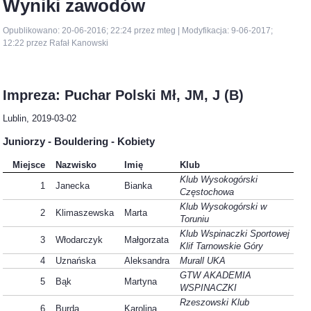
Wyniki zawodów
Opublikowano: 20-06-2016; 22:24 przez mteg | Modyfikacja: 9-06-2017;
12:22 przez Rafał Kanowski
Impreza: Puchar Polski Mł, JM, J (B)
Lublin, 2019-03-02
Juniorzy - Bouldering - Kobiety
Miejsce
Nazwisko
Imię
Klub
Klub Wysokogórski
1
Janecka
Bianka
Częstochowa
Klub Wysokogórski w
2
Klimaszewska
Marta
Toruniu
Klub Wspinaczki Sportowej
3
Włodarczyk
Małgorzata
Klif Tarnowskie Góry
4
Uznańska
Aleksandra
Murall UKA
GTW AKADEMIA
5
Bąk
Martyna
WSPINACZKI
Rzeszowski Klub
6
Burda
Karolina