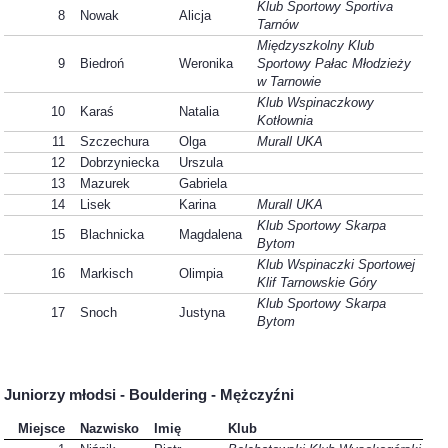
Klub Sportowy Sportiva
8
Nowak
Alicja
Tarnów
Międzyszkolny Klub
9
Biedroń
Weronika
Sportowy Pałac Młodzieży
w Tarnowie
Klub Wspinaczkowy
10
Karaś
Natalia
Kotłownia
11
Szczechura
Olga
Murall UKA
12
Dobrzyniecka
Urszula
13
Mazurek
Gabriela
14
Lisek
Karina
Murall UKA
Klub Sportowy Skarpa
15
Blachnicka
Magdalena
Bytom
Klub Wspinaczki Sportowej
16
Markisch
Olimpia
Klif Tarnowskie Góry
Klub Sportowy Skarpa
17
Snoch
Justyna
Bytom
Juniorzy młodsi - Bouldering - Mężczyźni
Miejsce
Nazwisko
Imię
Klub