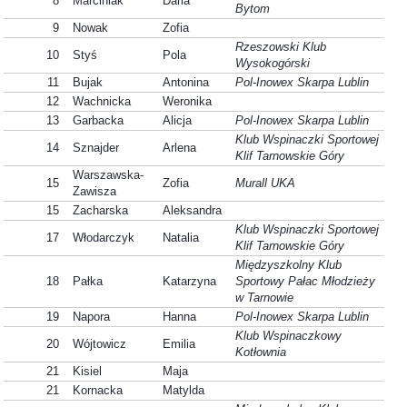
8
Marciniak
Daria
Bytom
9
Nowak
Zofia
Rzeszowski Klub
10
Styś
Pola
Wysokogórski
11
Bujak
Antonina
Pol-Inowex Skarpa Lublin
12
Wachnicka
Weronika
13
Garbacka
Alicja
Pol-Inowex Skarpa Lublin
Klub Wspinaczki Sportowej
14
Sznajder
Arlena
Klif Tarnowskie Góry
Warszawska-
15
Zofia
Murall UKA
Zawisza
15
Zacharska
Aleksandra
Klub Wspinaczki Sportowej
17
Włodarczyk
Natalia
Klif Tarnowskie Góry
Międzyszkolny Klub
18
Pałka
Katarzyna
Sportowy Pałac Młodzieży
w Tarnowie
19
Napora
Hanna
Pol-Inowex Skarpa Lublin
Klub Wspinaczkowy
20
Wójtowicz
Emilia
Kotłownia
21
Kisiel
Maja
21
Kornacka
Matylda