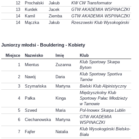
12
Prochalski
Jakub
KW CW Transformator
13
Kurdek
Jacek
GTW AKADEMIA WSPINACZKI
14
Kamil
Ziemba
GTW AKADEMIA WSPINACZKI
14
Mączka
Jakub
Rzeszowski Klub Wysokogórski
Juniorzy młodsi - Bouldering - Kobiety
Miejsce
Nazwisko
Imię
Klub
Klub Sportowy Skarpa
1
Mientus
Zuzanna
Bytom
Klub Sportowy Sportiva
2
Nawój
Daria
Tarnów
3
Szymańska
Martyna
Bielski Klub Alpinistyczny
Międzyszkolny Klub
4
Pałka
Kinga
Sportowy Pałac Młodzieży
w Tarnowie
5
Szwed
Maria
Pol-Inowex Skarpa Lublin
GTW AKADEMIA
6
Ciechanowska
Martyna
WSPINACZKI
Klub Wysokogórski Bielsko-
7
Fajfer
Natalia
Biała