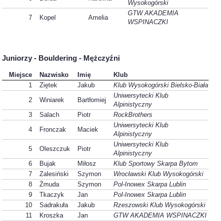
Wysokogórski
GTW AKADEMIA
7
Kopel
Amelia
WSPINACZKI
Juniorzy - Bouldering - Mężczyźni
Miejsce
Nazwisko
Imię
Klub
1
Ziętek
Jakub
Klub Wysokogórski Bielsko-Biała
Uniwersytecki Klub
2
Winiarek
Bartłomiej
Alpinistyczny
3
Salach
Piotr
RockBrothers
Uniwersytecki Klub
4
Fronczak
Maciek
Alpinistyczny
Uniwersytecki Klub
5
Oleszczuk
Piotr
Alpinistyczny
6
Bujak
Miłosz
Klub Sportowy Skarpa Bytom
7
Zalesiński
Szymon
Wrocławski Klub Wysokogórski
8
Żmuda
Szymon
Pol-Inowex Skarpa Lublin
9
Tkaczyk
Jan
Pol-Inowex Skarpa Lublin
10
Sadrakuła
Jakub
Rzeszowski Klub Wysokogórski
11
Kroszka
Jan
GTW AKADEMIA WSPINACZKI