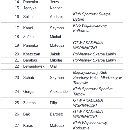
14
Panenka
Jerzy
15
Jędryka
Kacper
Klub Sportowy Skarpa
16
Solisz
Andrzej
Bytom
Klub Wspinaczkowy
17
Karaś
Szymon
Kotłownia
18
Zuśka
Michał
GTW AKADEMIA
19
Panenka
Mateusz
WSPINACZKI
20
Koszczan
Jakub
Pol-Inowex Skarpa Lublin
21
Barabas
Mikołaj
Pol-Inowex Skarpa Lublin
22
Lewandowski
Olaf
Międzyszkolny Klub
23
Schab
Szymon
Sportowy Pałac Młodzieży w
Tarnowie
Klub Sportowy Sportiva
24
Gurgul
Aleksander
Tarnów
GTW AKADEMIA
25
Ziemba
Filip
WSPINACZKI
GTW AKADEMIA
26
Bąk
Bartosz
WSPINACZKI
Klub Wspinaczkowy
27
Karaś
Mateusz
Kotłownia