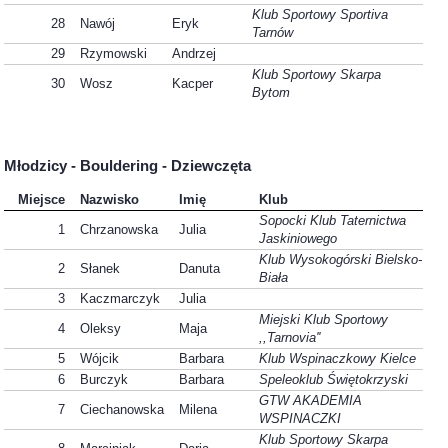
Klub Sportowy Sportiva
28
Nawój
Eryk
Tarnów
29
Rzymowski
Andrzej
Klub Sportowy Skarpa
30
Wosz
Kacper
Bytom
Młodzicy - Bouldering - Dziewczęta
Miejsce
Nazwisko
Imię
Klub
Sopocki Klub Taternictwa
1
Chrzanowska
Julia
Jaskiniowego
Klub Wysokogórski Bielsko-
2
Słanek
Danuta
Biała
3
Kaczmarczyk
Julia
Miejski Klub Sportowy
4
Oleksy
Maja
,,Tarnovia''
5
Wójcik
Barbara
Klub Wspinaczkowy Kielce
6
Burczyk
Barbara
Speleoklub Świętokrzyski
GTW AKADEMIA
7
Ciechanowska
Milena
WSPINACZKI
Klub Sportowy Skarpa