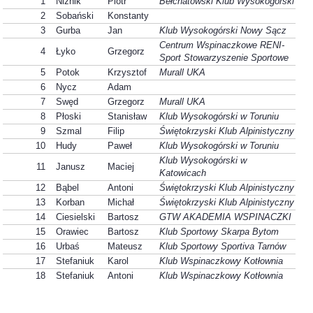
1
Niźnik
Piotr
Bełchatowski Klub Wysokogórski
2
Sobański
Konstanty
3
Gurba
Jan
Klub Wysokogórski Nowy Sącz
Centrum Wspinaczkowe RENI-
4
Łyko
Grzegorz
Sport Stowarzyszenie Sportowe
5
Potok
Krzysztof
Murall UKA
6
Nycz
Adam
7
Swęd
Grzegorz
Murall UKA
8
Płoski
Stanisław
Klub Wysokogórski w Toruniu
9
Szmal
Filip
Świętokrzyski Klub Alpinistyczny
10
Hudy
Paweł
Klub Wysokogórski w Toruniu
Klub Wysokogórski w
11
Janusz
Maciej
Katowicach
12
Bąbel
Antoni
Świętokrzyski Klub Alpinistyczny
13
Korban
Michał
Świętokrzyski Klub Alpinistyczny
14
Ciesielski
Bartosz
GTW AKADEMIA WSPINACZKI
15
Orawiec
Bartosz
Klub Sportowy Skarpa Bytom
16
Urbaś
Mateusz
Klub Sportowy Sportiva Tarnów
17
Stefaniuk
Karol
Klub Wspinaczkowy Kotłownia
18
Stefaniuk
Antoni
Klub Wspinaczkowy Kotłownia