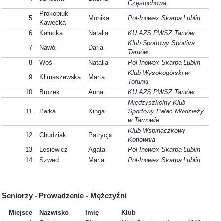
Częstochowa
Prokopiuk-
5
Monika
Pol-Inowex Skarpa Lublin
Kawecka
6
Kałucka
Natalia
KU AZS PWSZ Tarnów
Klub Sportowy Sportiva
7
Nawój
Daria
Tarnów
8
Woś
Natalia
Pol-Inowex Skarpa Lublin
Klub Wysokogórski w
9
Klimaszewska
Marta
Toruniu
10
Brożek
Anna
KU AZS PWSZ Tarnów
Międzyszkolny Klub
11
Pałka
Kinga
Sportowy Pałac Młodzieży
w Tarnowie
Klub Wspinaczkowy
12
Chudziak
Patrycja
Kotłownia
13
Lesiewicz
Agata
Pol-Inowex Skarpa Lublin
14
Szwed
Maria
Pol-Inowex Skarpa Lublin
Seniorzy - Prowadzenie - Mężczyźni
Miejsce
Nazwisko
Imię
Klub