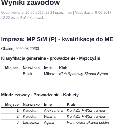
Wyniki zawodów
Opublikowano: 20-06-2016; 22:24 przez mteg | Modyfikacja: 9-06-2017;
12:22 przez Rafał Kanowski
Impreza: MP SiM (P) - kwalifikacje do ME
Gliwice, 2020-08-29/30
Klasyfikacja generalna - prowadzenie - Mężczyźni
Miejsce
Nazwisko
Imię
Klub
Bujak
Miłosz
Klub Sportowy Skarpa Bytom
Młodzieżowcy - Prowadzenie - Kobiety
Miejsce
Nazwisko
Imię
Klub
1
Kałucka
Aleksandra
KU AZS PWSZ Tarnów
2
Kałucka
Natalia
KU AZS PWSZ Tarnów
3
Lesiewicz
Agata
Pol-Inowex Skarpa Lublin