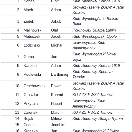
1
Schab
Piotr
Klub Sportowy Korona 1919
Stowarzyszenie ZOLW Avatar
2
Mach
Adam
Kraków
Klub Wysokogórski Bielsko-
3
Ziętek
Jakub
Biała
4
Malinowski
Olaf
Pol-Inowex Skarpa Lublin
5
Matuszek
Jacek
Klub Wysokogórski Opole
Uniwersytecki Klub
6
Łodziński
Michał
Alpinistyczny
Klub Wysokogórski Nowy
7
Gurba
Jan
Sącz
8
Karpierz
Adam
Klub Sportowy Korona 1919
Klub Sportowy Sportiva
9
Podlewski
Bartłomiej
Tarnów
Stowarzyszenie ZOLW Avatar
10
Grochowalski
Paweł
Kraków
11
Gruszka
Konrad
KU AZS PWSZ Tarnów
Uniwersytecki Klub
12
Przytuła
Hubert
Alpinistyczny
13
Dzieński
Marcin
KU AZS PWSZ Tarnów
14
Bujak
Miłosz
Klub Sportowy Skarpa Bytom
15
Cecerski
Joachim
16
Kroszka
Jan
Klub Wysokogórski Gliwice