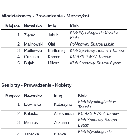
Młodzieżowcy - Prowadzenie - Mężczyźni
Miejsce
Nazwisko
Imię
Klub
Klub Wysokogórski Bielsko-
1
Ziętek
Jakub
Biała
2
Malinowski
Olaf
Pol-Inowex Skarpa Lublin
3
Podlewski
Bartłomiej
Klub Sportowy Sportiva Tarnów
4
Gruszka
Konrad
KU AZS PWSZ Tarnów
5
Bujak
Miłosz
Klub Sportowy Skarpa Bytom
Seniorzy - Prowadzenie - Kobiety
Miejsce
Nazwisko
Imię
Klub
Klub Wysokogórski w
1
Ekwińska
Katarzyna
Toruniu
2
Kałucka
Aleksandra
KU AZS PWSZ Tarnów
Klub Sportowy Skarpa
3
Mientus
Zuzanna
Bytom
Klub Wysokogórski
4
Janecka
Bianka