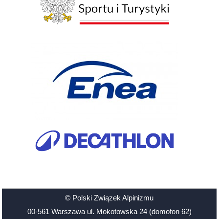
© Polski Związek Alpinizmu
00-561 Warszawa ul. Mokotowska 24 (domofon 62)