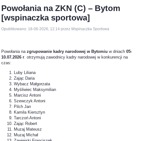
Powołania na ZKN (C) – Bytom
[wspinaczka sportowa]
Opublikowano: 18-06-2026; 12:14 przez Wspinaczka Sportowa
Powołania na
zgrupowanie kadry narodowej w Bytomiu
w dniach
05-
10.07.2026 r
. otrzymują zawodnicy kadry narodowej w konkurencji na
czas:
Luby Liliana
Zając Daria
Wybacz Małgorzata
Myśliwiec Maksymilian
Marcisz Antoni
Szewczyk Antoni
Pilch Jan
Kamila Kiersztyn
Tarczoń Antoni
Zając Robert
Muzaj Mateusz
Muzaj Michał
Zawiejski Franciszek