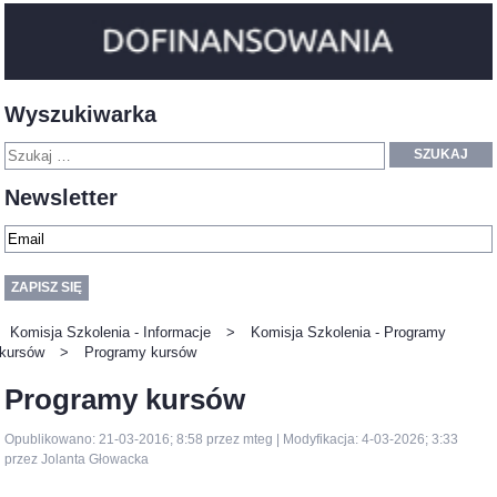
Wyszukiwarka
SZUKAJ
Newsletter
Komisja Szkolenia - Informacje
>
Komisja Szkolenia - Programy
kursów
>
Programy kursów
Programy kursów
Opublikowano: 21-03-2016; 8:58 przez mteg | Modyfikacja: 4-03-2026; 3:33
przez Jolanta Głowacka