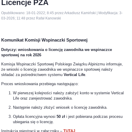
Licencje PZA
Opublikowano: 18-01-2022; 8:45 przez Arkadiusz Kamiński | Modyfikacja: 3-
03-2026; 11:48 przez Rafał Kanowski
Komunikat Komisji Wspinaczki Sportowej
Dotyczy: wnioskowania o licencję zawodnika we wspinaczce
sportowej na rok 2026
Komisja Wspinaczki Sportowej Polskiego Związku Alpinizmu informuje,
że wnioski o licencję zawodnika we wspinaczce sportowej należy
składać za pośrednictwem systemu
Vertical Life
.
Proces wnioskowania przebiega następująco:
W pierwszej kolejności należy założyć konto w systemie Vertical
Life oraz zarejestrować zawodnika.
Następnie należy złożyć wniosek o licencję zawodnika.
Opłata licencyjna wynosi
50 zł
i jest pobierana podczas procesu
ubiegania się o licencję.
Instrukcja rejestracji w załączniku –
TUTAJ