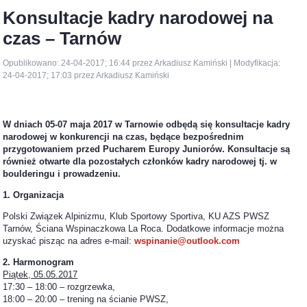
Konsultacje kadry narodowej na
czas – Tarnów
Opublikowano: 24-04-2017; 16:44 przez Arkadiusz Kamiński | Modyfikacja:
24-04-2017; 17:03 przez Arkadiusz Kamiński
W dniach 05-07 maja 2017 w Tarnowie odbędą się konsultacje kadry
narodowej w konkurencji na czas, będące bezpośrednim
przygotowaniem przed Pucharem Europy Juniorów. Konsultacje są
również otwarte dla pozostałych członków kadry narodowej tj. w
boulderingu i prowadzeniu.
1. Organizacja
Polski Związek Alpinizmu, Klub Sportowy Sportiva, KU AZS PWSZ
Tarnów, Ściana Wspinaczkowa La Roca. Dodatkowe informacje można
uzyskać pisząc na adres e-mail:
wspinanie@outlook.com
2. Harmonogram
Piątek, 05.05.2017
17:30 – 18:00 – rozgrzewka,
18:00 – 20:00 – trening na ścianie PWSZ,