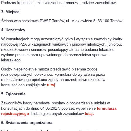
Podczas konsultacji mile widziani są trenerzy i rodzice zawodników.
3. Miejsce
Ściana wspinaczkowa PWSZ Tarnów, ul. Mickiewicza 8, 33-100 Tarnów
4. Uczestnicy
W konsultacjach mogą uczestniczyć tylko i wyłącznie zawodnicy kadry
narodowej PZA w kategoriach wiekowych juniorów młodszych, juniorów,
młodzieżowców i seniorów, posiadający aktualne badania lekarskie
wydane przez lekarza uprawnionego do orzecznictwa sportowo-
lekarskiego.
Osoby niepełnoletnie muszą przedstawić pisemna zgodę
rodziców/prawnych opiekunów. Formularz do wyrażenia przez
rodzica/prawnego opiekuna zgody na uczestnictwo dziecka w
konsultacjach znajduje się
tutaj
.
5. Zgłoszenia
Zawodników kadry narodowej prosimy o potwierdzenie udziału w
konsultacjach do dnia: 04.05.2017, poprzez wypełnienie
formularza
rejestracyjnego
. Lista zgłoszonych zawodników
tutaj.
6. Świadczenia organizatora