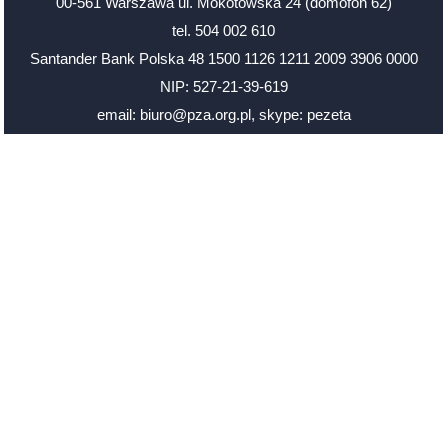
00-561 Warszawa ul. Mokotowska 24 (domofon 62)
tel. 504 002 610
Santander Bank Polska 48 1500 1126 1211 2009 3906 0000
NIP: 527-21-39-619
email: biuro@pza.org.pl
,
skype: pezeta