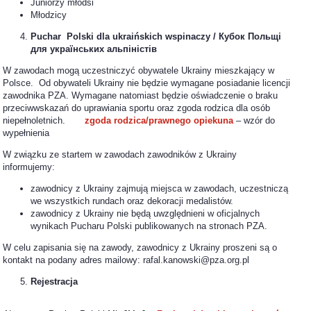
Juniorzy młodsi
Młodzicy
Puchar Polski dla ukraińskich wspinaczy / Кубок Польщі
для українських альпіністів
W zawodach mogą uczestniczyć obywatele Ukrainy mieszkający w
Polsce. Od obywateli Ukrainy nie będzie wymagane posiadanie licencji
zawodnika PZA. Wymagane natomiast będzie oświadczenie o braku
przeciwwskazań do uprawiania sportu oraz zgoda rodzica dla osób
niepełnoletnich.
zgoda rodzica/prawnego opiekuna
– wzór do
wypełnienia
W związku ze startem w zawodach zawodników z Ukrainy
informujemy:
zawodnicy z Ukrainy zajmują miejsca w zawodach, uczestniczą
we wszystkich rundach oraz dekoracji medalistów.
zawodnicy z Ukrainy nie będą uwzględnieni w oficjalnych
wynikach Pucharu Polski publikowanych na stronach PZA.
W celu zapisania się na zawody, zawodnicy z Ukrainy proszeni są o
kontakt na podany adres mailowy: rafal.kanowski@pza.org.pl
Rejestracja