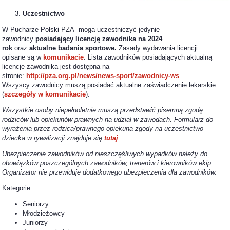
Uczestnictwo
W Pucharze Polski PZA mogą uczestniczyć jedynie
zawodnicy
posiadający
licencję zawodnika na 2024
rok
oraz
aktualne badania sportowe.
Zasady wydawania licencji
opisane są w
komunikacie
. Lista zawodników posiadających aktualną
licencję zawodnika jest dostępna na
stronie:
http://pza.org.pl/news/news-sport/zawodnicy-ws
.
Wszyscy zawodnicy muszą posiadać aktualne zaświadczenie lekarskie
(
szczegóły w komunikacie
).
Wszystkie osoby niepełnoletnie muszą przedstawić pisemną zgodę
rodziców lub opiekunów prawnych na udział w zawodach. Formularz do
wyrażenia przez rodzica/prawnego opiekuna zgody na uczestnictwo
dziecka w rywalizacji znajduje się
tutaj
.
Ubezpieczenie zawodników od nieszczęśliwych wypadków należy do
obowiązków poszczególnych zawodników, trenerów i kierowników ekip.
Organizator nie przewiduje dodatkowego ubezpieczenia dla zawodników.
Kategorie:
Seniorzy
Młodzieżowcy
Juniorzy