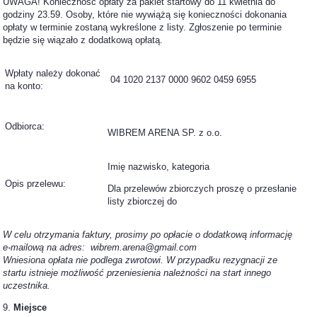
UWAGA! Konieczność opłaty za pakiet startowy do 11 kwietnia do
godziny 23.59. Osoby, które nie wywiążą się konieczności dokonania
opłaty w terminie zostaną wykreślone z listy. Zgłoszenie po terminie
będzie się wiązało z dodatkową opłatą.
Wpłaty należy dokonać
04 1020 2137 0000 9602 0459 6955
na konto:
Odbiorca:
WIBREM ARENA SP. z o.o.
Imię nazwisko, kategoria
Opis przelewu:
Dla przelewów zbiorczych proszę o przesłanie
listy zbiorczej do
W celu otrzymania faktury, prosimy po opłacie o dodatkową informację
e-mailową na adres: wibrem.arena@gmail.com
Wniesiona opłata nie podlega zwrotowi. W przypadku rezygnacji ze
startu istnieje możliwość przeniesienia należności na start innego
uczestnika.
9.
Miejsce